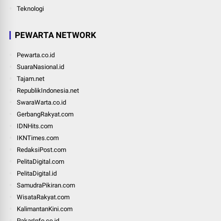
Teknologi
PEWARTA NETWORK
Pewarta.co.id
SuaraNasional.id
Tajam.net
RepublikIndonesia.net
SwaraWarta.co.id
GerbangRakyat.com
IDNHits.com
IKNTimes.com
RedaksiPost.com
PelitaDigital.com
PelitaDigital.id
SamudraPikiran.com
WisataRakyat.com
KalimantanKini.com
PakarInfo.co.id