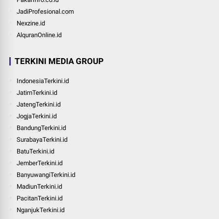
JadiProfesional.com
Nexzine.id
AlquranOnline.id
TERKINI MEDIA GROUP
IndonesiaTerkini.id
JatimTerkini.id
JatengTerkini.id
JogjaTerkini.id
BandungTerkini.id
SurabayaTerkini.id
BatuTerkini.id
JemberTerkini.id
BanyuwangiTerkini.id
MadiunTerkini.id
PacitanTerkini.id
NganjukTerkini.id