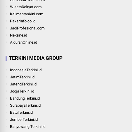
WisataRakyat.com
KalimantanKini.com
PakarInfo.co.id
JadiProfesional.com
Nexzine.id
AlquranOnline.id
TERKINI MEDIA GROUP
IndonesiaTerkini.id
JatimTerkini.id
JatengTerkini.id
JogjaTerkini.id
BandungTerkini.id
SurabayaTerkini.id
BatuTerkini.id
JemberTerkini.id
BanyuwangiTerkini.id