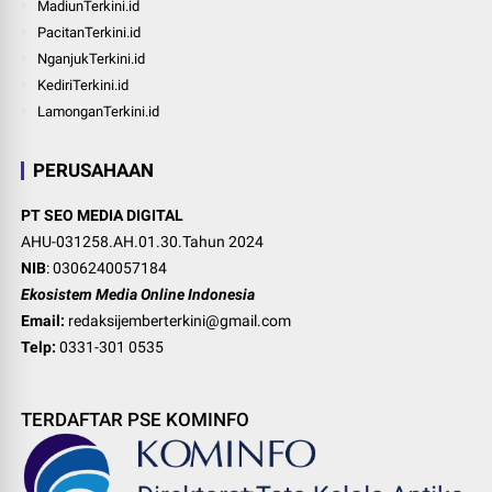
MadiunTerkini.id
PacitanTerkini.id
NganjukTerkini.id
KediriTerkini.id
LamonganTerkini.id
PERUSAHAAN
PT SEO MEDIA DIGITAL
AHU-031258.AH.01.30.Tahun 2024
NIB
: 0306240057184
Ekosistem Media Online Indonesia
Email:
redaksijemberterkini@gmail.com
Telp:
0331-301 0535
TERDAFTAR PSE KOMINFO