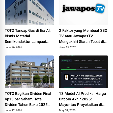
TOTO Tancap Gas di Era AI,
2 Faktor yang Membuat SBO
Bisnis Material
TV atau JawaposTV
Semikonduktor Lampaui
Mengakhiri Siaran Tepat di
Penjualan Produk Sanitasi
Hari Jadi ke-19
June 26, 2026
June 15, 2026
TOTO Bagikan Dividen Final
13 Model AI Prediksi Harga
Rp13 per Saham, Total
Bitcoin Akhir 2026:
Dividen Tahun Buku 2025
Mayoritas Proyeksikan di
Capai Rp23 per Saham
Kisaran 97.000 US Dolar
June 12, 2026
May 31, 2026