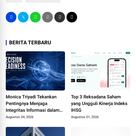
BERITA TERBARU
Monica Triyadi Tekankan
Top 3 Reksadana Saham
Pentingnya Menjaga
yang Ungguli Kinerja Indeks
Integritas Informasi dalam
IHSG
Riset Perusahaan ASEAN
Augustus 04, 2026
Augustus 01, 2026