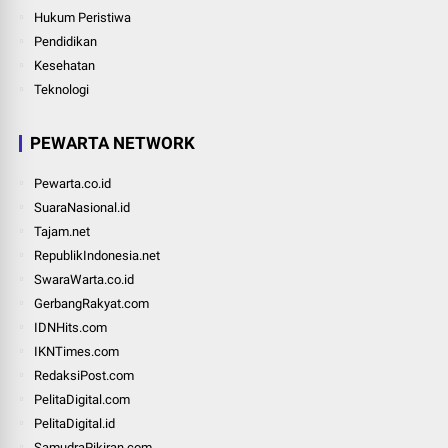
Hukum Peristiwa
Pendidikan
Kesehatan
Teknologi
PEWARTA NETWORK
Pewarta.co.id
SuaraNasional.id
Tajam.net
RepublikIndonesia.net
SwaraWarta.co.id
GerbangRakyat.com
IDNHits.com
IKNTimes.com
RedaksiPost.com
PelitaDigital.com
PelitaDigital.id
SamudraPikiran.com