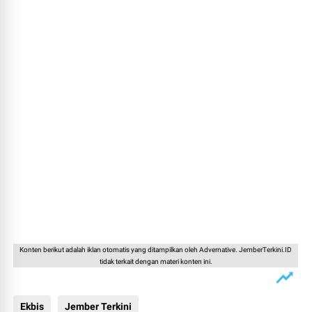
Konten berikut adalah iklan otomatis yang ditampilkan oleh Advernative. JemberTerkini.ID
tidak terkait dengan materi konten ini.
Ekbis
Jember Terkini