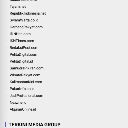
Tajam.net
RepublikIndonesia.net
SwaraWarta.co.id
GerbangRakyat.com
IDNHits.com
IKNTimes.com
RedaksiPost.com
PelitaDigital.com
PelitaDigital.id
SamudraPikiran.com
WisataRakyat.com
KalimantanKini.com
PakarInfo.co.id
JadiProfesional.com
Nexzine.id
AlquranOnline.id
TERKINI MEDIA GROUP