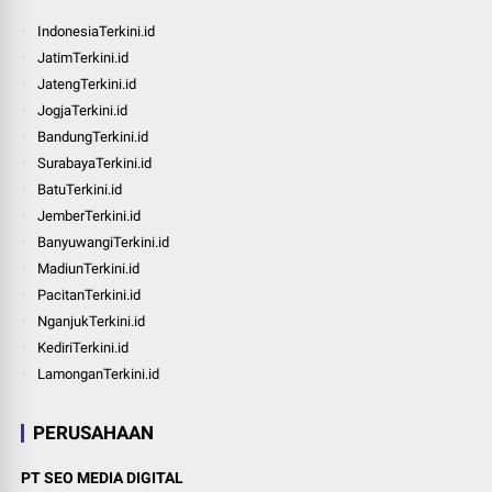
IndonesiaTerkini.id
JatimTerkini.id
JatengTerkini.id
JogjaTerkini.id
BandungTerkini.id
SurabayaTerkini.id
BatuTerkini.id
JemberTerkini.id
BanyuwangiTerkini.id
MadiunTerkini.id
PacitanTerkini.id
NganjukTerkini.id
KediriTerkini.id
LamonganTerkini.id
PERUSAHAAN
PT SEO MEDIA DIGITAL