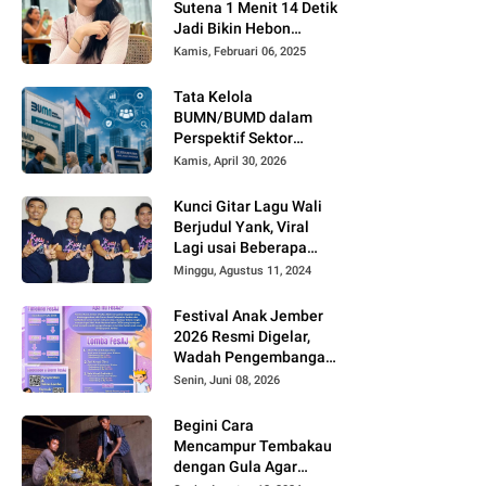
Sutena 1 Menit 14 Detik
Jadi Bikin Hebon
Netizen, Banyak yang
Kamis, Februari 06, 2025
Menilai AI, Siapa Dia?
Tata Kelola
BUMN/BUMD dalam
Perspektif Sektor
Publik
Kamis, April 30, 2026
Kunci Gitar Lagu Wali
Berjudul Yank, Viral
Lagi usai Beberapa
Kreator di TikTok dan
Minggu, Agustus 11, 2024
Youtube Mengcover
Lagu Tersebut
Festival Anak Jember
2026 Resmi Digelar,
Wadah Pengembangan
Bakat dan Kreativitas
Senin, Juni 08, 2026
Anak
Begini Cara
Mencampur Tembakau
dengan Gula Agar