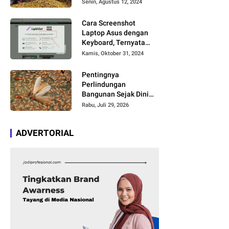
Timbul Aroma dan
Senin, Agustus 12, 2024
Rasa yang Berbeda
Cara Screenshot
Laptop Asus dengan
Keyboard, Ternyata
Cukup Simpel Asal
Kamis, Oktober 31, 2024
Anda Paham Fungsi
Tombol Ini
Pentingnya
Perlindungan
Bangunan Sejak Dini
agar Bebas Kerusakan
Rabu, Juli 29, 2026
ADVERTORIAL