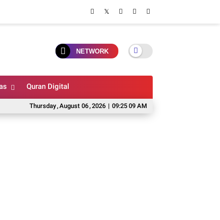
NETWORK
as
Quran Digital
Thursday
,
August
06
,
2026
|
09:25 10 AM