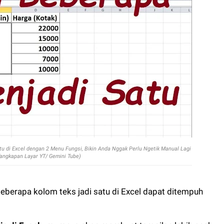
 di Excel dengan 2 Menu Fungsi, Bikin Anda Nggak Perlu Ngetik Manual Lagi
Tangkapan Layar YT/ Gemini Tube)
erapa kolom teks jadi satu di Excel dapat ditempuh