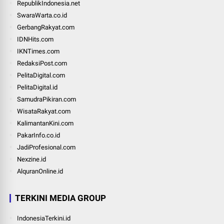
RepublikIndonesia.net
SwaraWarta.co.id
GerbangRakyat.com
IDNHits.com
IKNTimes.com
RedaksiPost.com
PelitaDigital.com
PelitaDigital.id
SamudraPikiran.com
WisataRakyat.com
KalimantanKini.com
PakarInfo.co.id
JadiProfesional.com
Nexzine.id
AlquranOnline.id
TERKINI MEDIA GROUP
IndonesiaTerkini.id