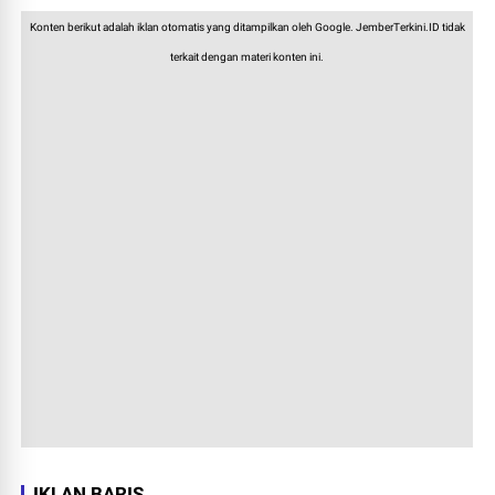
Konten berikut adalah iklan otomatis yang ditampilkan oleh Google. JemberTerkini.ID tidak
terkait dengan materi konten ini.
IKLAN BARIS