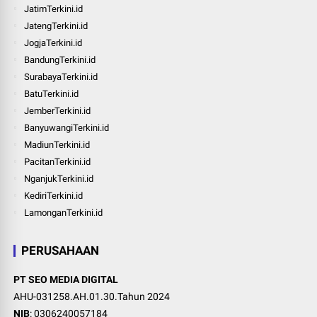
JatimTerkini.id
JatengTerkini.id
JogjaTerkini.id
BandungTerkini.id
SurabayaTerkini.id
BatuTerkini.id
JemberTerkini.id
BanyuwangiTerkini.id
MadiunTerkini.id
PacitanTerkini.id
NganjukTerkini.id
KediriTerkini.id
LamonganTerkini.id
PERUSAHAAN
PT SEO MEDIA DIGITAL
AHU-031258.AH.01.30.Tahun 2024
NIB
: 0306240057184