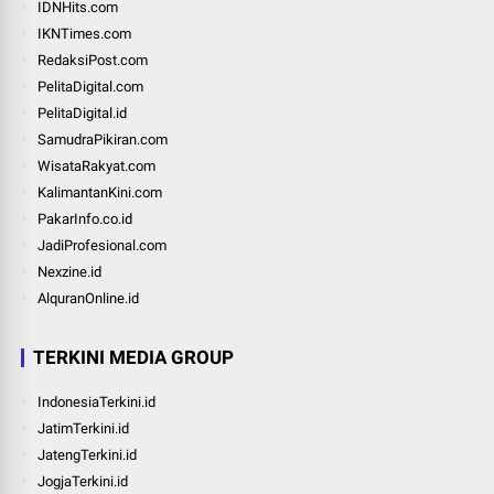
IDNHits.com
IKNTimes.com
RedaksiPost.com
PelitaDigital.com
PelitaDigital.id
SamudraPikiran.com
WisataRakyat.com
KalimantanKini.com
PakarInfo.co.id
JadiProfesional.com
Nexzine.id
AlquranOnline.id
TERKINI MEDIA GROUP
IndonesiaTerkini.id
JatimTerkini.id
JatengTerkini.id
JogjaTerkini.id