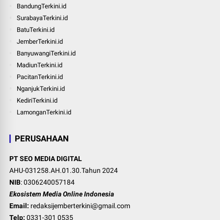
BandungTerkini.id
SurabayaTerkini.id
BatuTerkini.id
JemberTerkini.id
BanyuwangiTerkini.id
MadiunTerkini.id
PacitanTerkini.id
NganjukTerkini.id
KediriTerkini.id
LamonganTerkini.id
PERUSAHAAN
PT SEO MEDIA DIGITAL
AHU-031258.AH.01.30.Tahun 2024
NIB
: 0306240057184
Ekosistem Media Online Indonesia
Email:
redaksijemberterkini@gmail.com
Telp:
0331-301 0535