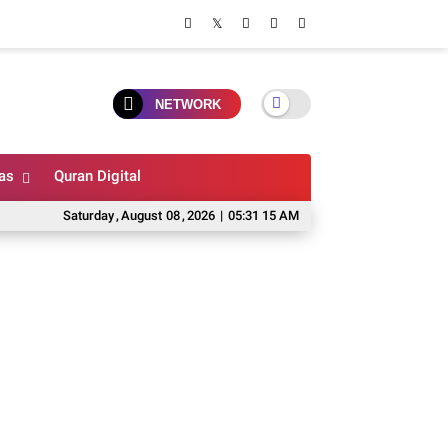
NETWORK
as
Quran Digital
Saturday
,
August
08
,
2026
|
05:31 16 AM