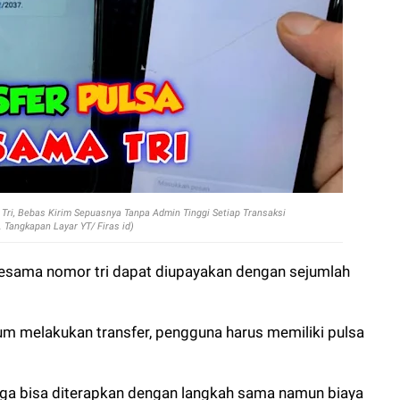
Tri, Bebas Kirim Sepuasnya Tanpa Admin Tinggi Setiap Transaksi
. Tangkapan Layar YT/ Firas id)
 sesama nomor tri dapat diupayakan dengan sejumlah
m melakukan transfer, pengguna harus memiliki pulsa
uga bisa diterapkan dengan langkah sama namun biaya