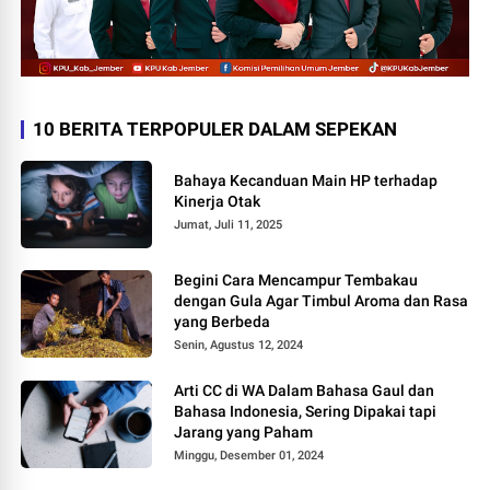
10 BERITA TERPOPULER DALAM SEPEKAN
Bahaya Kecanduan Main HP terhadap
Kinerja Otak
Jumat, Juli 11, 2025
Begini Cara Mencampur Tembakau
dengan Gula Agar Timbul Aroma dan Rasa
yang Berbeda
Senin, Agustus 12, 2024
Arti CC di WA Dalam Bahasa Gaul dan
Bahasa Indonesia, Sering Dipakai tapi
Jarang yang Paham
Minggu, Desember 01, 2024