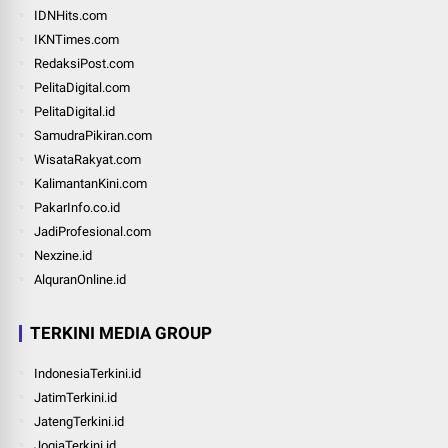
IDNHits.com
IKNTimes.com
RedaksiPost.com
PelitaDigital.com
PelitaDigital.id
SamudraPikiran.com
WisataRakyat.com
KalimantanKini.com
PakarInfo.co.id
JadiProfesional.com
Nexzine.id
AlquranOnline.id
TERKINI MEDIA GROUP
IndonesiaTerkini.id
JatimTerkini.id
JatengTerkini.id
JogjaTerkini.id