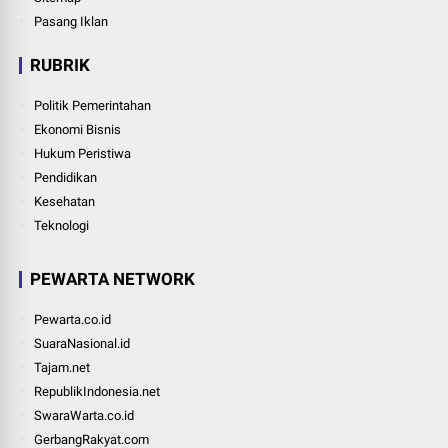
Pasang Iklan
RUBRIK
Politik Pemerintahan
Ekonomi Bisnis
Hukum Peristiwa
Pendidikan
Kesehatan
Teknologi
PEWARTA NETWORK
Pewarta.co.id
SuaraNasional.id
Tajam.net
RepublikIndonesia.net
SwaraWarta.co.id
GerbangRakyat.com