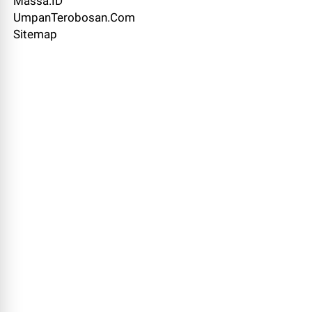
Massa.ID
UmpanTerobosan.Com
Sitemap