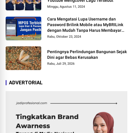
Youtube Mengcover Lagu Tersebut
Minggu, Agustus 11, 2024
Cara Mengatasi Lupa Username dan
Password Brilink Mobile atau MyBRILink
dengan Mudah Tanpa Harus Membayar
Jasa
Rabu, Oktober 23, 2024
Pentingnya Perlindungan Bangunan Sejak
Dini agar Bebas Kerusakan
Rabu, Juli 29, 2026
ADVERTORIAL