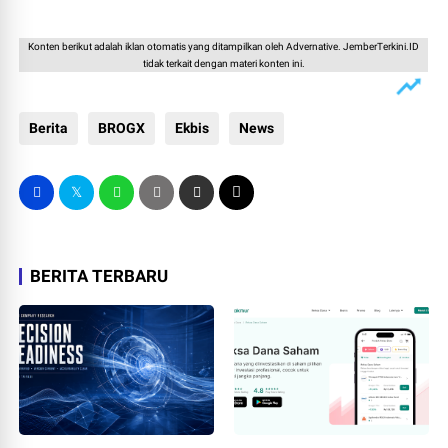
Konten berikut adalah iklan otomatis yang ditampilkan oleh Advernative. JemberTerkini.ID
tidak terkait dengan materi konten ini.
Berita
BROGX
Ekbis
News
BERITA TERBARU