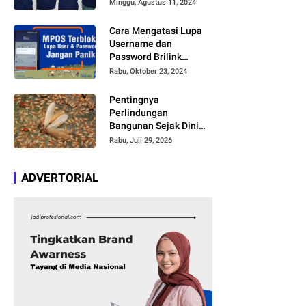
Kreator di TikTok dan
Minggu, Agustus 11, 2024
Youtube Mengcover
Lagu Tersebut
Cara Mengatasi Lupa
Username dan
Password Brilink
Mobile atau MyBRILink
Rabu, Oktober 23, 2024
dengan Mudah Tanpa
Harus Membayar Jasa
Pentingnya
Perlindungan
Bangunan Sejak Dini
agar Bebas Kerusakan
Rabu, Juli 29, 2026
ADVERTORIAL