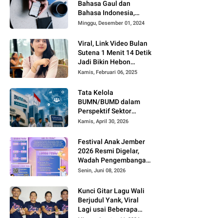
Bahasa Gaul dan
Bahasa Indonesia,
Sering Dipakai tapi
Minggu, Desember 01, 2024
Jarang yang Paham
Viral, Link Video Bulan
Sutena 1 Menit 14 Detik
Jadi Bikin Hebon
Netizen, Banyak yang
Kamis, Februari 06, 2025
Menilai AI, Siapa Dia?
Tata Kelola
BUMN/BUMD dalam
Perspektif Sektor
Publik
Kamis, April 30, 2026
Festival Anak Jember
2026 Resmi Digelar,
Wadah Pengembangan
Bakat dan Kreativitas
Senin, Juni 08, 2026
Anak
Kunci Gitar Lagu Wali
Berjudul Yank, Viral
Lagi usai Beberapa