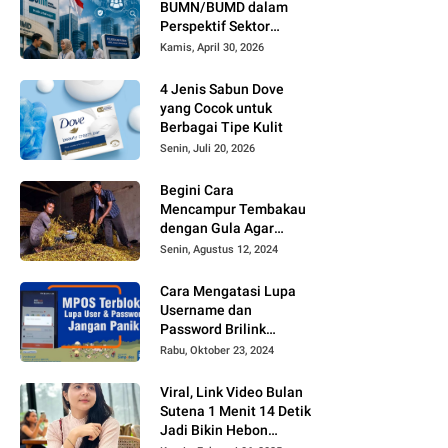
BUMN/BUMD dalam
Perspektif Sektor
Publik
Kamis, April 30, 2026
4 Jenis Sabun Dove
yang Cocok untuk
Berbagai Tipe Kulit
Senin, Juli 20, 2026
Begini Cara
Mencampur Tembakau
dengan Gula Agar
Timbul Aroma dan
Senin, Agustus 12, 2024
Rasa yang Berbeda
Cara Mengatasi Lupa
Username dan
Password Brilink
Mobile atau MyBRILink
Rabu, Oktober 23, 2024
dengan Mudah Tanpa
Harus Membayar Jasa
Viral, Link Video Bulan
Sutena 1 Menit 14 Detik
Jadi Bikin Hebon