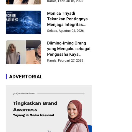
Netizen, Banyak yang
Kamis, Februari 06, 2025
Menilai AI, Siapa Dia?
Monica Triyadi
Tekankan Pentingnya
Menjaga Integritas
Informasi dalam Riset
Selasa, Agustus 04, 2026
Perusahaan ASEAN
Diiming-iming Orang
yang Mengaku sebagai
Pengusaha Kaya
Kalimantan, Bu Guru
Kamis, Februari 27, 2025
Salsa Jelaskan
Kronologi dirinya Ditipu
ADVERTORIAL
Hingga Video Tak
Senonohnya Viral