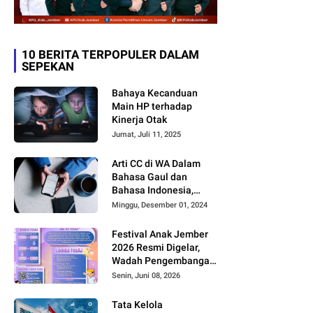
10 BERITA TERPOPULER DALAM
SEPEKAN
Bahaya Kecanduan
Main HP terhadap
Kinerja Otak
Jumat, Juli 11, 2025
Arti CC di WA Dalam
Bahasa Gaul dan
Bahasa Indonesia,
Sering Dipakai tapi
Minggu, Desember 01, 2024
Jarang yang Paham
Festival Anak Jember
2026 Resmi Digelar,
Wadah Pengembangan
Bakat dan Kreativitas
Senin, Juni 08, 2026
Anak
Tata Kelola