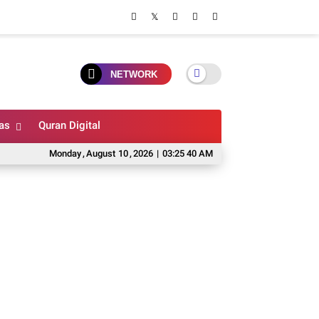
NETWORK
as
Quran Digital
Monday
,
August
10
,
2026
|
03:25 41 AM