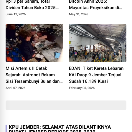
Rp13 per Saham, Total
Bitcoin Akhir 2026:
Dividen Tahun Buku 2025
Mayoritas Proyeksikan di
Capai Rp23 per Saham
Kisaran 97.000 US Dolar
June 12, 2026
May 31, 2026
sampai 106.000 US Dolar
Misi Artemis II Cetak
EDAN! Tiket Kereta Lebaran
Sejarah: Astronot Rekam
KAI Daop 9 Jember Terjual
Sisi Tersembunyi Bulan dan
Sudah 16.189 Kursi
Pecahkan Rekor Jarak
April 07, 2026
February 05, 2026
KPU JEMBER: SELAMAT ATAS DILANTIKNYA
BUPATI JEMBER PERIODE 2025-2030