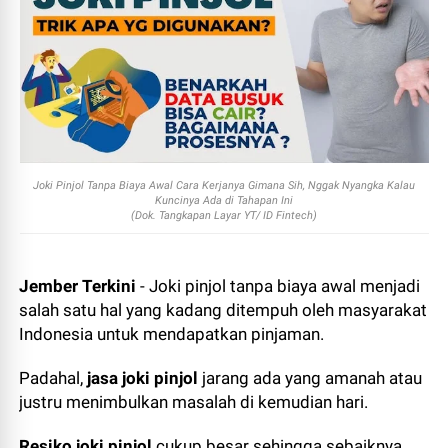
Joki Pinjol Tanpa Biaya Awal Cara Kerjanya Gimana Sih, Nggak Nyangka Kalau
Kuncinya Ada di Tahapan Ini
(Dok. Tangkapan Layar YT/ ID Fintech)
Jember Terkini
- Joki pinjol tanpa biaya awal menjadi
salah satu hal yang kadang ditempuh oleh masyarakat
Indonesia untuk mendapatkan pinjaman.
Padahal,
jasa joki pinjol
jarang ada yang amanah atau
justru menimbulkan masalah di kemudian hari.
Resiko joki pinjol
cukup besar sehingga sebaiknya