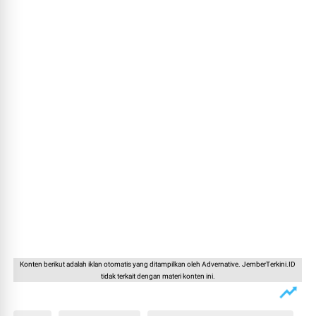
Konten berikut adalah iklan otomatis yang ditampilkan oleh Advernative. JemberTerkini.ID
tidak terkait dengan materi konten ini.