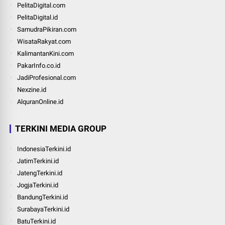
PelitaDigital.com
PelitaDigital.id
SamudraPikiran.com
WisataRakyat.com
KalimantanKini.com
PakarInfo.co.id
JadiProfesional.com
Nexzine.id
AlquranOnline.id
TERKINI MEDIA GROUP
IndonesiaTerkini.id
JatimTerkini.id
JatengTerkini.id
JogjaTerkini.id
BandungTerkini.id
SurabayaTerkini.id
BatuTerkini.id