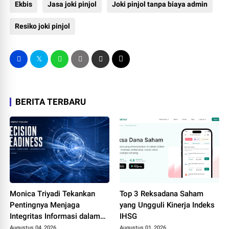
Ekbis
Jasa joki pinjol
Joki pinjol tanpa biaya admin
Resiko joki pinjol
BERITA TERBARU
Monica Triyadi Tekankan
Top 3 Reksadana Saham
Pentingnya Menjaga
yang Ungguli Kinerja Indeks
Integritas Informasi dalam
IHSG
Riset Perusahaan ASEAN
Augustus 04, 2026
Augustus 01, 2026