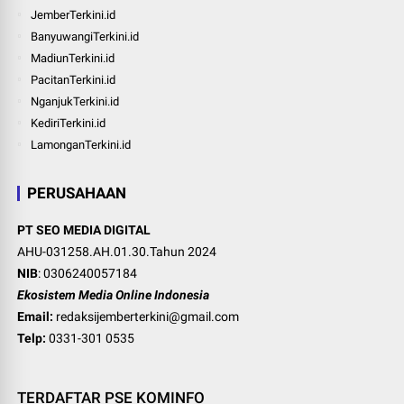
JemberTerkini.id
BanyuwangiTerkini.id
MadiunTerkini.id
PacitanTerkini.id
NganjukTerkini.id
KediriTerkini.id
LamonganTerkini.id
PERUSAHAAN
PT SEO MEDIA DIGITAL
AHU-031258.AH.01.30.Tahun 2024
NIB
: 0306240057184
Ekosistem Media Online Indonesia
Email:
redaksijemberterkini@gmail.com
Telp:
0331-301 0535
TERDAFTAR PSE KOMINFO