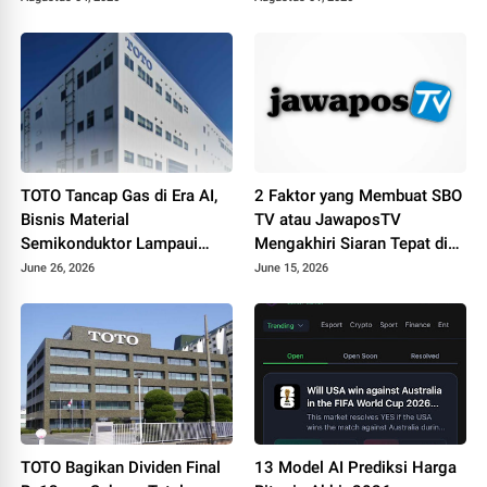
TOTO Tancap Gas di Era AI,
2 Faktor yang Membuat SBO
Bisnis Material
TV atau JawaposTV
Semikonduktor Lampaui
Mengakhiri Siaran Tepat di
Penjualan Produk Sanitasi
Hari Jadi ke-19
June 26, 2026
June 15, 2026
TOTO Bagikan Dividen Final
13 Model AI Prediksi Harga