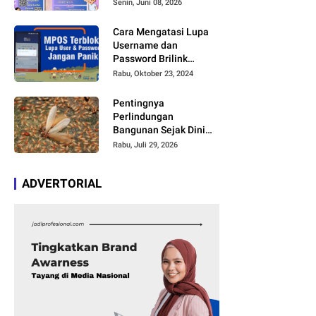
Bakat dan Kreativitas
Senin, Juni 08, 2026
Anak
Cara Mengatasi Lupa
Username dan
Password Brilink
Mobile atau MyBRILink
Rabu, Oktober 23, 2024
dengan Mudah Tanpa
Harus Membayar Jasa
Pentingnya
Perlindungan
Bangunan Sejak Dini
agar Bebas Kerusakan
Rabu, Juli 29, 2026
ADVERTORIAL