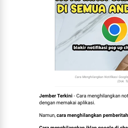
Cara Menghilangkan Notifikasi Google 
(Dok. T
Jember Terkini
- Cara menghilangkan not
dengan memakai aplikasi.
Namun,
cara menghilangkan pemberitahu
Cara menghilangkan iklan google di ch