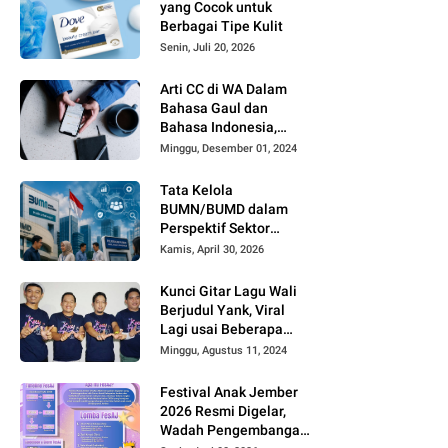
yang Cocok untuk
Berbagai Tipe Kulit
Senin, Juli 20, 2026
Arti CC di WA Dalam
Bahasa Gaul dan
Bahasa Indonesia,
Sering Dipakai tapi
Minggu, Desember 01, 2024
Jarang yang Paham
Tata Kelola
BUMN/BUMD dalam
Perspektif Sektor
Publik
Kamis, April 30, 2026
Kunci Gitar Lagu Wali
Berjudul Yank, Viral
Lagi usai Beberapa
Kreator di TikTok dan
Minggu, Agustus 11, 2024
Youtube Mengcover
Lagu Tersebut
Festival Anak Jember
2026 Resmi Digelar,
Wadah Pengembangan