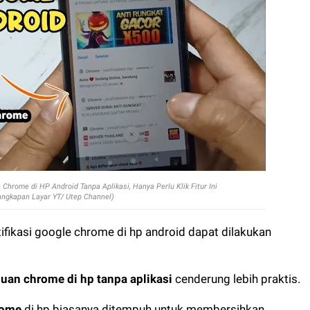
Chrome di HP Android Tanpa Aplikasi, Hanya Perlu Klik Fitur Ini
angkapan Layar YT/ Utep Channel)
ifikasi google chrome di hp android dapat dilakukan
an chrome di hp tanpa aplikasi
cenderung lebih praktis.
rome
di hp biasanya ditempuh untuk membersihkan