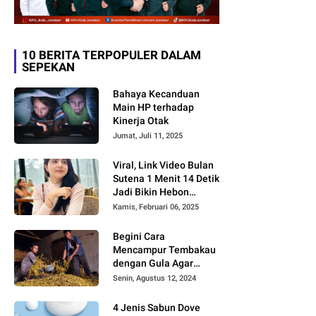
10 BERITA TERPOPULER DALAM
SEPEKAN
Bahaya Kecanduan
Main HP terhadap
Kinerja Otak
Jumat, Juli 11, 2025
Viral, Link Video Bulan
Sutena 1 Menit 14 Detik
Jadi Bikin Hebon
Netizen, Banyak yang
Kamis, Februari 06, 2025
Menilai AI, Siapa Dia?
Begini Cara
Mencampur Tembakau
dengan Gula Agar
Timbul Aroma dan
Senin, Agustus 12, 2024
Rasa yang Berbeda
4 Jenis Sabun Dove