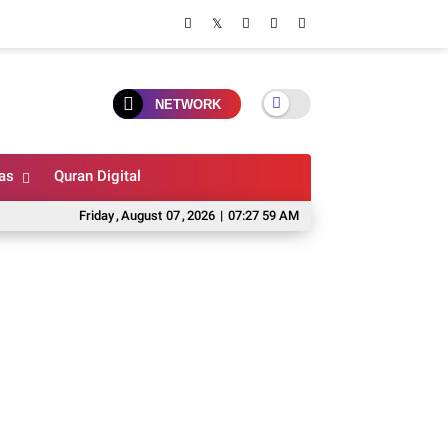
NETWORK
as
Quran Digital
Friday
,
August
07
,
2026
|
07:28 00 AM