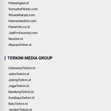
PelitaDigital.id
SamudraPikiran.com
WisataRakyat.com
KalimantanKini.com
PakarInfo.co.id
JadiProfesional.com
Nexzine.id
AlquranOnline.id
TERKINI MEDIA GROUP
IndonesiaTerkini.id
JatimTerkini.id
JatengTerkini.id
JogjaTerkini.id
BandungTerkini.id
SurabayaTerkini.id
BatuTerkini.id
JemberTerkini.id