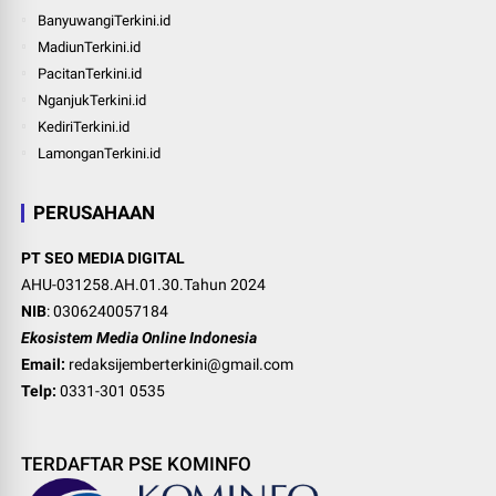
BanyuwangiTerkini.id
MadiunTerkini.id
PacitanTerkini.id
NganjukTerkini.id
KediriTerkini.id
LamonganTerkini.id
PERUSAHAAN
PT SEO MEDIA DIGITAL
AHU-031258.AH.01.30.Tahun 2024
NIB
: 0306240057184
Ekosistem Media Online Indonesia
Email:
redaksijemberterkini@gmail.com
Telp:
0331-301 0535
TERDAFTAR PSE KOMINFO