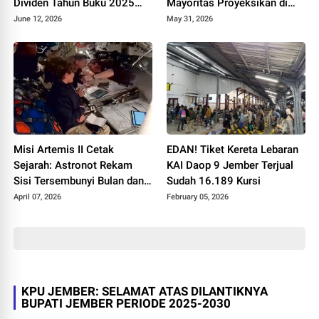
Dividen Tahun Buku 2025
Mayoritas Proyeksikan di
Capai Rp23 per Saham
Kisaran 97.000 US Dolar
June 12, 2026
May 31, 2026
sampai 106.000 US Dolar
Misi Artemis II Cetak
EDAN! Tiket Kereta Lebaran
Sejarah: Astronot Rekam
KAI Daop 9 Jember Terjual
Sisi Tersembunyi Bulan dan
Sudah 16.189 Kursi
Pecahkan Rekor Jarak
April 07, 2026
February 05, 2026
KPU JEMBER: SELAMAT ATAS DILANTIKNYA
BUPATI JEMBER PERIODE 2025-2030