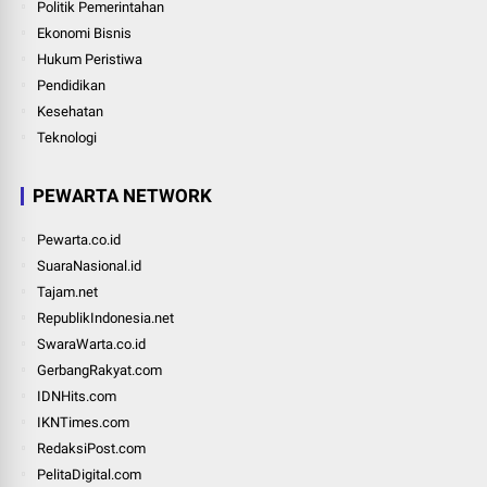
Politik Pemerintahan
Ekonomi Bisnis
Hukum Peristiwa
Pendidikan
Kesehatan
Teknologi
PEWARTA NETWORK
Pewarta.co.id
SuaraNasional.id
Tajam.net
RepublikIndonesia.net
SwaraWarta.co.id
GerbangRakyat.com
IDNHits.com
IKNTimes.com
RedaksiPost.com
PelitaDigital.com