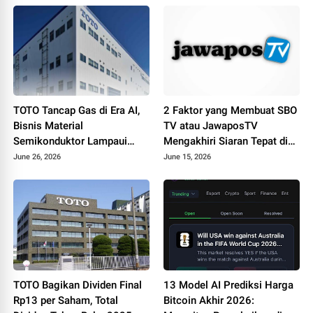
TOTO Tancap Gas di Era AI,
2 Faktor yang Membuat SBO
Bisnis Material
TV atau JawaposTV
Semikonduktor Lampaui
Mengakhiri Siaran Tepat di
Penjualan Produk Sanitasi
Hari Jadi ke-19
June 26, 2026
June 15, 2026
TOTO Bagikan Dividen Final
13 Model AI Prediksi Harga
Rp13 per Saham, Total
Bitcoin Akhir 2026: