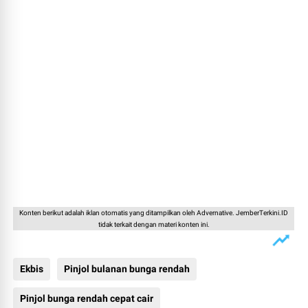
Konten berikut adalah iklan otomatis yang ditampilkan oleh Advernative. JemberTerkini.ID
tidak terkait dengan materi konten ini.
Ekbis
Pinjol bulanan bunga rendah
Pinjol bunga rendah cepat cair