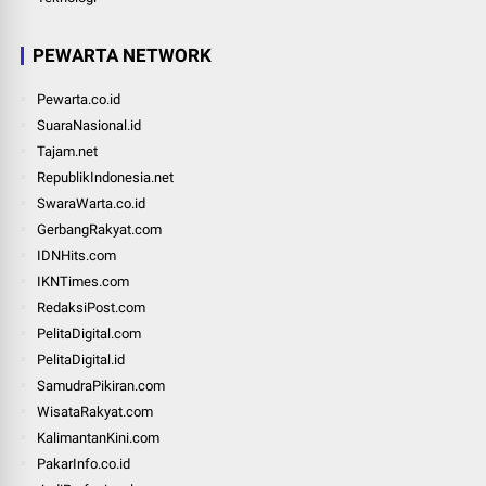
PEWARTA NETWORK
Pewarta.co.id
SuaraNasional.id
Tajam.net
RepublikIndonesia.net
SwaraWarta.co.id
GerbangRakyat.com
IDNHits.com
IKNTimes.com
RedaksiPost.com
PelitaDigital.com
PelitaDigital.id
SamudraPikiran.com
WisataRakyat.com
KalimantanKini.com
PakarInfo.co.id