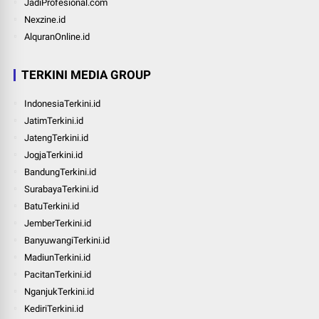
JadiProfesional.com
Nexzine.id
AlquranOnline.id
TERKINI MEDIA GROUP
IndonesiaTerkini.id
JatimTerkini.id
JatengTerkini.id
JogjaTerkini.id
BandungTerkini.id
SurabayaTerkini.id
BatuTerkini.id
JemberTerkini.id
BanyuwangiTerkini.id
MadiunTerkini.id
PacitanTerkini.id
NganjukTerkini.id
KediriTerkini.id