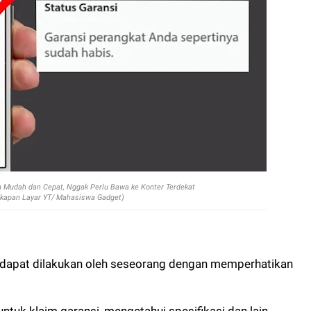
 Mudah dan Cepat, Nggak Perlu Bawa ke Konter Terdekat
gkapan Layar YT/ Mahasiswa Gadget)
 dapat dilakukan oleh seseorang dengan memperhatikan