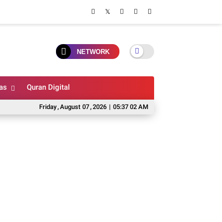
NETWORK
as
Quran Digital
Friday
,
August
07
,
2026
|
05:37 03 AM