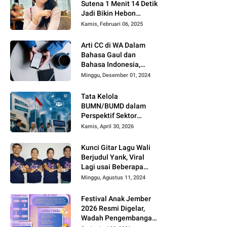
Sutena 1 Menit 14 Detik
Jadi Bikin Hebon
Netizen, Banyak yang
Kamis, Februari 06, 2025
Menilai AI, Siapa Dia?
Arti CC di WA Dalam
Bahasa Gaul dan
Bahasa Indonesia,
Sering Dipakai tapi
Minggu, Desember 01, 2024
Jarang yang Paham
Tata Kelola
BUMN/BUMD dalam
Perspektif Sektor
Publik
Kamis, April 30, 2026
Kunci Gitar Lagu Wali
Berjudul Yank, Viral
Lagi usai Beberapa
Kreator di TikTok dan
Minggu, Agustus 11, 2024
Youtube Mengcover
Lagu Tersebut
Festival Anak Jember
2026 Resmi Digelar,
Wadah Pengembangan