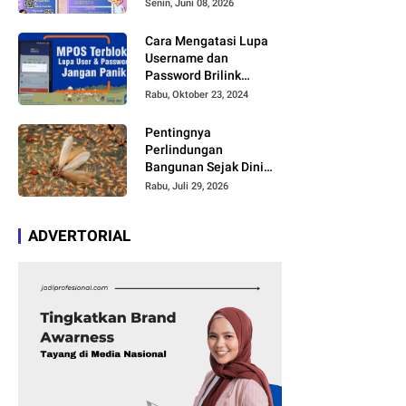
Bakat dan Kreativitas
Senin, Juni 08, 2026
Anak
Cara Mengatasi Lupa
Username dan
Password Brilink
Mobile atau MyBRILink
Rabu, Oktober 23, 2024
dengan Mudah Tanpa
Harus Membayar Jasa
Pentingnya
Perlindungan
Bangunan Sejak Dini
agar Bebas Kerusakan
Rabu, Juli 29, 2026
ADVERTORIAL