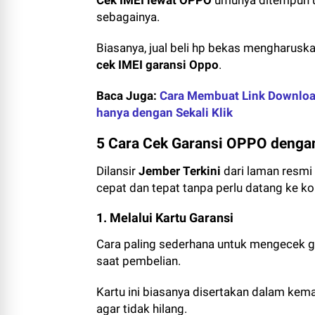
Cek IMEI lewat OPPO
umunya ditempuh un
sebagainya.
Biasanya, jual beli hp bekas mengharus
cek IMEI garansi Oppo
.
Baca Juga:
Cara Membuat Link Download
hanya dengan Sekali Klik
5 Cara Cek Garansi OPPO denga
Dilansir
Jember Terkini
dari laman resmi 
cepat dan tepat tanpa perlu datang ke ko
1. Melalui Kartu Garansi
Cara paling sederhana untuk mengecek ga
saat pembelian.
Kartu ini biasanya disertakan dalam ke
agar tidak hilang.