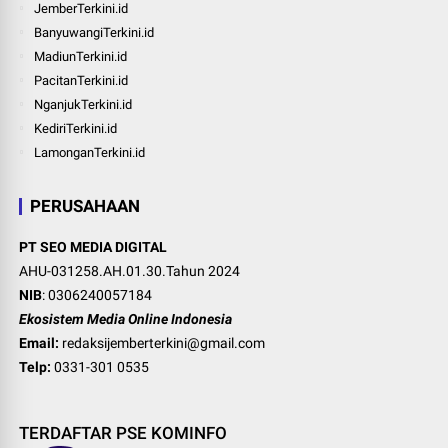
JemberTerkini.id
BanyuwangiTerkini.id
MadiunTerkini.id
PacitanTerkini.id
NganjukTerkini.id
KediriTerkini.id
LamonganTerkini.id
PERUSAHAAN
PT SEO MEDIA DIGITAL
AHU-031258.AH.01.30.Tahun 2024
NIB
: 0306240057184
Ekosistem Media Online Indonesia
Email:
redaksijemberterkini@gmail.com
Telp:
0331-301 0535
TERDAFTAR PSE KOMINFO