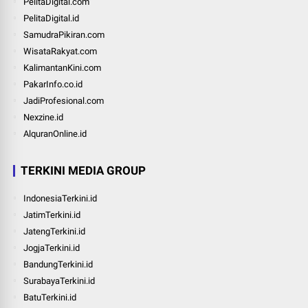
PelitaDigital.com
PelitaDigital.id
SamudraPikiran.com
WisataRakyat.com
KalimantanKini.com
PakarInfo.co.id
JadiProfesional.com
Nexzine.id
AlquranOnline.id
TERKINI MEDIA GROUP
IndonesiaTerkini.id
JatimTerkini.id
JatengTerkini.id
JogjaTerkini.id
BandungTerkini.id
SurabayaTerkini.id
BatuTerkini.id