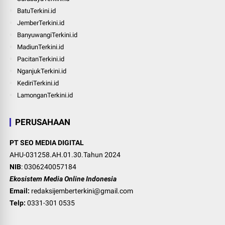
BatuTerkini.id
JemberTerkini.id
BanyuwangiTerkini.id
MadiunTerkini.id
PacitanTerkini.id
NganjukTerkini.id
KediriTerkini.id
LamonganTerkini.id
PERUSAHAAN
PT SEO MEDIA DIGITAL
AHU-031258.AH.01.30.Tahun 2024
NIB
: 0306240057184
Ekosistem Media Online Indonesia
Email:
redaksijemberterkini@gmail.com
Telp:
0331-301 0535