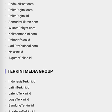
RedaksiPost.com
PelitaDigital.com
PelitaDigital.id
SamudraPikiran.com
WisataRakyat.com
KalimantanKini.com
PakarInfo.co.id
JadiProfesional.com
Nexzine.id
AlquranOnline.id
TERKINI MEDIA GROUP
IndonesiaTerkini.id
JatimTerkini.id
JatengTerkini.id
JogjaTerkini.id
BandungTerkini.id
SurabayaTerkini.id