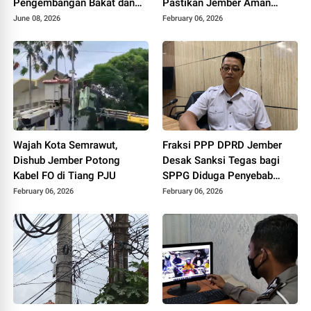
Pengembangan Bakat dan
Pastikan Jember Aman
Kreativitas Anak
Tanpa Kerusakan
June 08, 2026
February 06, 2026
Wajah Kota Semrawut,
Fraksi PPP DPRD Jember
Dishub Jember Potong
Desak Sanksi Tegas bagi
Kabel FO di Tiang PJU
SPPG Diduga Penyebab
Keracunan Siswa dan Guru
February 06, 2026
February 06, 2026