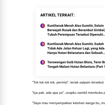
ARTIKEL TERKAIT
Kuntilanak Merah Alas Gumitir, Selain
Berwajah Rusak dan Berambut Gimbal
Tubuh Perempuan Tersebut Dipenuhi
Banyak Bulu Lebat Layaknya Gorila (Pa
Kuntilanak Merah Alas Gumitir, Sudah
Tidak Ada Jalan Keluar Lagi, yang Ada
Hanya Hutan Belanatara dan Sebuah
Kerajaan Jin yang Sangat Megah (Part
Terowongan Gaib Hutan Blora, Teror B
Tengah Malam Hutan Belantara (Part 
"Tok tok tok tok, permisi", teriak satpam tersebut.
"Iya pak, ada apa ya", ucapku sambil membuka 
"Saya mau menyampaikan keluhan warga bu,,ma