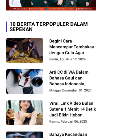
10 BERITA TERPOPULER DALAM
SEPEKAN
Begini Cara
Mencampur Tembakau
dengan Gula Agar
Timbul Aroma dan
Senin, Agustus 12, 2024
Rasa yang Berbeda
Arti CC di WA Dalam
Bahasa Gaul dan
Bahasa Indonesia,
Sering Dipakai tapi
Minggu, Desember 01, 2024
Jarang yang Paham
Viral, Link Video Bulan
Sutena 1 Menit 14 Detik
Jadi Bikin Hebon
Netizen, Banyak yang
Kamis, Februari 06, 2025
Menilai AI, Siapa Dia?
Bahaya Kecanduan