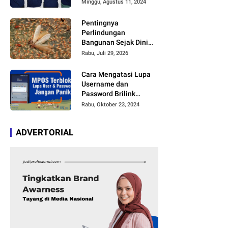
Kreator di TikTok dan
Minggu, Agustus 11, 2024
Youtube Mengcover
Lagu Tersebut
Pentingnya
Perlindungan
Bangunan Sejak Dini
agar Bebas Kerusakan
Rabu, Juli 29, 2026
Cara Mengatasi Lupa
Username dan
Password Brilink
Mobile atau MyBRILink
Rabu, Oktober 23, 2024
dengan Mudah Tanpa
Harus Membayar Jasa
ADVERTORIAL