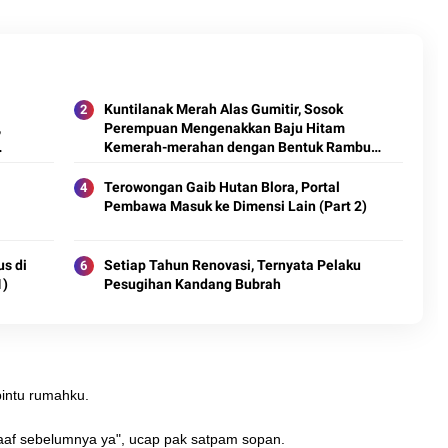
Kuntilanak Merah Alas Gumitir, Sosok
,
Perempuan Mengenakkan Baju Hitam
Kemerah-merahan dengan Bentuk Rambut
rt 3)
yang Terlihat Sangat Acak-acakan (Part 2)
Terowongan Gaib Hutan Blora, Portal
Pembawa Masuk ke Dimensi Lain (Part 2)
 1)
us di
Setiap Tahun Renovasi, Ternyata Pelaku
1)
Pesugihan Kandang Bubrah
pintu rumahku.
af sebelumnya ya", ucap pak satpam sopan.