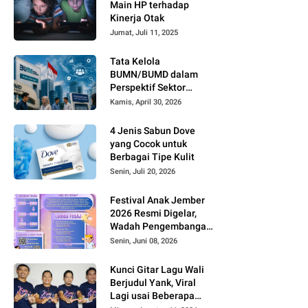
Main HP terhadap
Kinerja Otak
Jumat, Juli 11, 2025
Tata Kelola
BUMN/BUMD dalam
Perspektif Sektor
Publik
Kamis, April 30, 2026
4 Jenis Sabun Dove
yang Cocok untuk
Berbagai Tipe Kulit
Senin, Juli 20, 2026
Festival Anak Jember
2026 Resmi Digelar,
Wadah Pengembangan
Bakat dan Kreativitas
Senin, Juni 08, 2026
Anak
Kunci Gitar Lagu Wali
Berjudul Yank, Viral
Lagi usai Beberapa