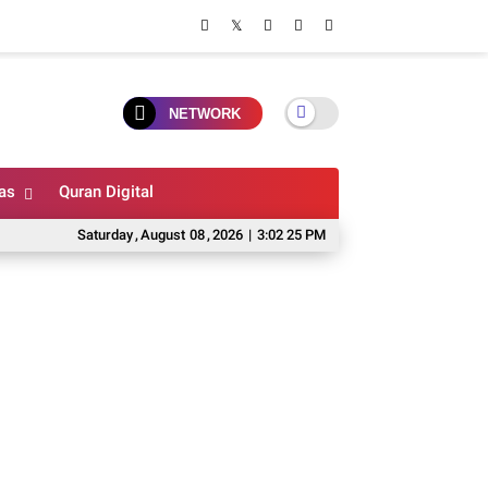
NETWORK
as
Quran Digital
Saturday
,
August
08
,
2026
|
3:02 26 PM