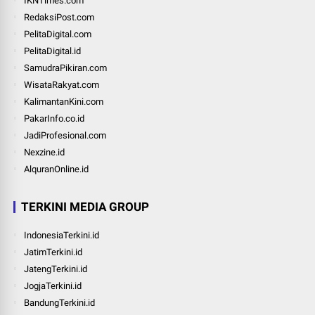
IKNTimes.com
RedaksiPost.com
PelitaDigital.com
PelitaDigital.id
SamudraPikiran.com
WisataRakyat.com
KalimantanKini.com
PakarInfo.co.id
JadiProfesional.com
Nexzine.id
AlquranOnline.id
TERKINI MEDIA GROUP
IndonesiaTerkini.id
JatimTerkini.id
JatengTerkini.id
JogjaTerkini.id
BandungTerkini.id