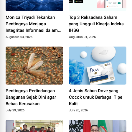
Monica Triyadi Tekankan
Top 3 Reksadana Saham
Pentingnya Menjaga
yang Ungguli Kinerja Indeks
Integritas Informasi dalam
IHSG
Riset Perusahaan ASEAN
Augustus 04, 2026
Augustus 01, 2026
Pentingnya Perlindungan
4 Jenis Sabun Dove yang
Bangunan Sejak Dini agar
Cocok untuk Berbagai Tipe
Bebas Kerusakan
Kulit
July 29, 2026
July 20, 2026