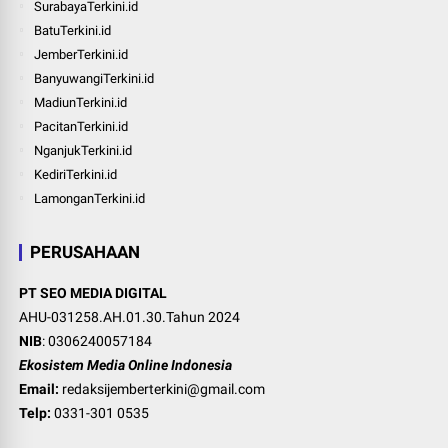
SurabayaTerkini.id
BatuTerkini.id
JemberTerkini.id
BanyuwangiTerkini.id
MadiunTerkini.id
PacitanTerkini.id
NganjukTerkini.id
KediriTerkini.id
LamonganTerkini.id
PERUSAHAAN
PT SEO MEDIA DIGITAL
AHU-031258.AH.01.30.Tahun 2024
NIB
: 0306240057184
Ekosistem Media Online Indonesia
Email:
redaksijemberterkini@gmail.com
Telp:
0331-301 0535