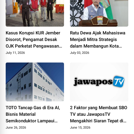
Kasus Korupsi KUR Jember
Ratu Dewa Ajak Mahasiswa
Disorot, Pengamat Desak
Menjadi Mitra Strategis
OJK Perketat Pengawasan
dalam Membangun Kota
Collection Agent
Palembang
July 11, 2026
July 03, 2026
TOTO Tancap Gas di Era AI,
2 Faktor yang Membuat SBO
Bisnis Material
TV atau JawaposTV
Semikonduktor Lampaui
Mengakhiri Siaran Tepat di
Penjualan Produk Sanitasi
Hari Jadi ke-19
June 26, 2026
June 15, 2026