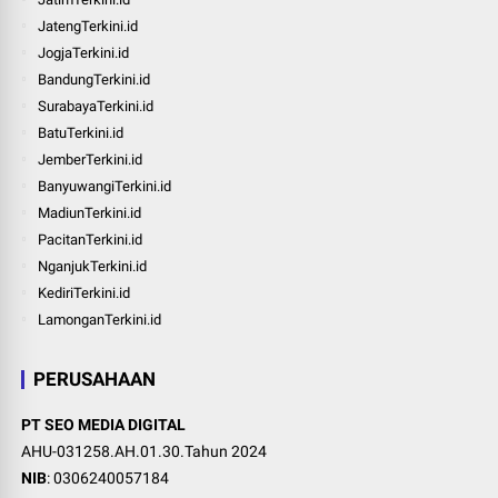
JatengTerkini.id
JogjaTerkini.id
BandungTerkini.id
SurabayaTerkini.id
BatuTerkini.id
JemberTerkini.id
BanyuwangiTerkini.id
MadiunTerkini.id
PacitanTerkini.id
NganjukTerkini.id
KediriTerkini.id
LamonganTerkini.id
PERUSAHAAN
PT SEO MEDIA DIGITAL
AHU-031258.AH.01.30.Tahun 2024
NIB
: 0306240057184