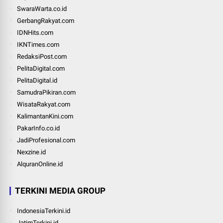
SwaraWarta.co.id
GerbangRakyat.com
IDNHits.com
IKNTimes.com
RedaksiPost.com
PelitaDigital.com
PelitaDigital.id
SamudraPikiran.com
WisataRakyat.com
KalimantanKini.com
PakarInfo.co.id
JadiProfesional.com
Nexzine.id
AlquranOnline.id
TERKINI MEDIA GROUP
IndonesiaTerkini.id
JatimTerkini.id