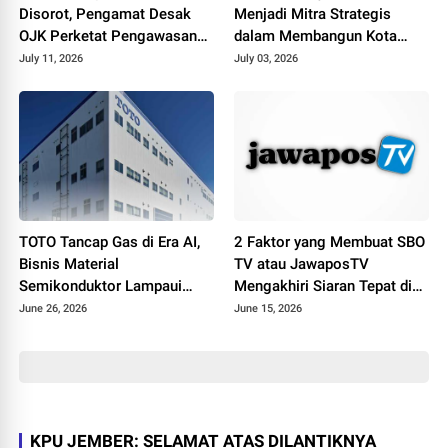
Disorot, Pengamat Desak
Menjadi Mitra Strategis
OJK Perketat Pengawasan
dalam Membangun Kota
Collection Agent
Palembang
July 11, 2026
July 03, 2026
TOTO Tancap Gas di Era AI,
2 Faktor yang Membuat SBO
Bisnis Material
TV atau JawaposTV
Semikonduktor Lampaui
Mengakhiri Siaran Tepat di
Penjualan Produk Sanitasi
Hari Jadi ke-19
June 26, 2026
June 15, 2026
KPU JEMBER: SELAMAT ATAS DILANTIKNYA