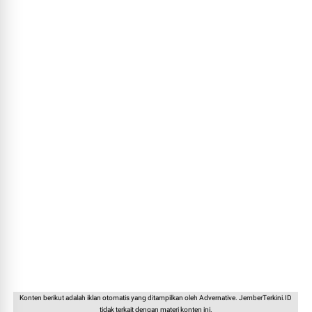
Konten berikut adalah iklan otomatis yang ditampilkan oleh Advernative. JemberTerkini.ID
tidak terkait dengan materi konten ini.