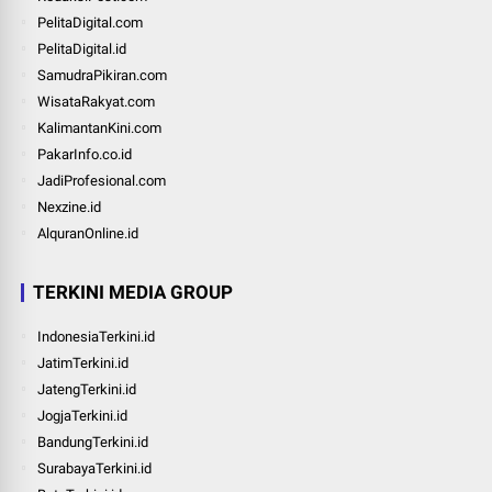
PelitaDigital.com
PelitaDigital.id
SamudraPikiran.com
WisataRakyat.com
KalimantanKini.com
PakarInfo.co.id
JadiProfesional.com
Nexzine.id
AlquranOnline.id
TERKINI MEDIA GROUP
IndonesiaTerkini.id
JatimTerkini.id
JatengTerkini.id
JogjaTerkini.id
BandungTerkini.id
SurabayaTerkini.id