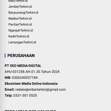
BatuTerkini.id
JemberTerkini.id
BanyuwangiTerkini.id
MadiunTerkini.id
PacitanTerkini.id
NganjukTerkini.id
KediriTerkini.id
LamonganTerkini.id
PERUSAHAAN
PT SEO MEDIA DIGITAL
AHU-031258.AH.01.30.Tahun 2024
NIB
: 0306240057184
Ekosistem Media Online Indonesia
Email:
redaksijemberterkini@gmail.com
Telp:
0331-301 0535