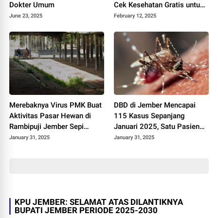
Dokter Umum
Cek Kesehatan Gratis untuk
Setiap Warga yang Berulang
June 23, 2025
February 12, 2025
Tahun
Merebaknya Virus PMK Buat
DBD di Jember Mencapai
Aktivitas Pasar Hewan di
115 Kasus Sepanjang
Rambipuji Jember Sepi
Januari 2025, Satu Pasien
Pengunjung
Meninggal
January 31, 2025
January 31, 2025
KPU JEMBER: SELAMAT ATAS DILANTIKNYA
BUPATI JEMBER PERIODE 2025-2030