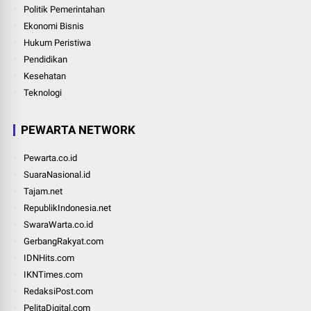
Politik Pemerintahan
Ekonomi Bisnis
Hukum Peristiwa
Pendidikan
Kesehatan
Teknologi
PEWARTA NETWORK
Pewarta.co.id
SuaraNasional.id
Tajam.net
RepublikIndonesia.net
SwaraWarta.co.id
GerbangRakyat.com
IDNHits.com
IKNTimes.com
RedaksiPost.com
PelitaDigital.com