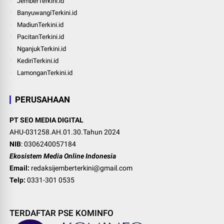
JemberTerkini.id
BanyuwangiTerkini.id
MadiunTerkini.id
PacitanTerkini.id
NganjukTerkini.id
KediriTerkini.id
LamonganTerkini.id
PERUSAHAAN
PT SEO MEDIA DIGITAL
AHU-031258.AH.01.30.Tahun 2024
NIB
: 0306240057184
Ekosistem Media Online Indonesia
Email:
redaksijemberterkini@gmail.com
Telp:
0331-301 0535
TERDAFTAR PSE KOMINFO