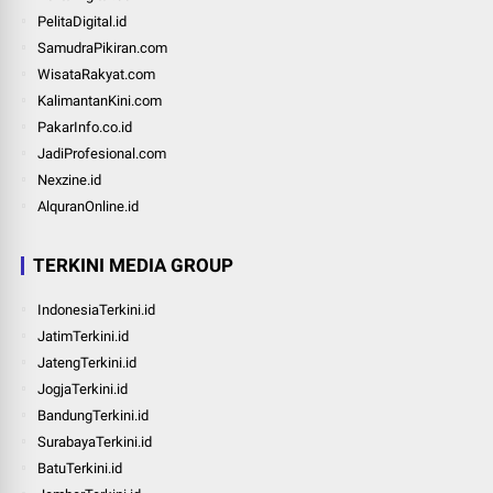
PelitaDigital.id
SamudraPikiran.com
WisataRakyat.com
KalimantanKini.com
PakarInfo.co.id
JadiProfesional.com
Nexzine.id
AlquranOnline.id
TERKINI MEDIA GROUP
IndonesiaTerkini.id
JatimTerkini.id
JatengTerkini.id
JogjaTerkini.id
BandungTerkini.id
SurabayaTerkini.id
BatuTerkini.id