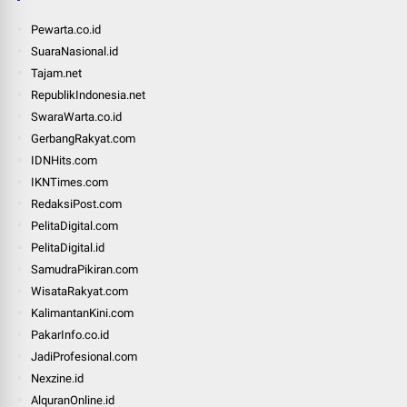
Pewarta.co.id
SuaraNasional.id
Tajam.net
RepublikIndonesia.net
SwaraWarta.co.id
GerbangRakyat.com
IDNHits.com
IKNTimes.com
RedaksiPost.com
PelitaDigital.com
PelitaDigital.id
SamudraPikiran.com
WisataRakyat.com
KalimantanKini.com
PakarInfo.co.id
JadiProfesional.com
Nexzine.id
AlquranOnline.id