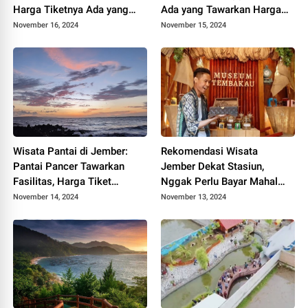
Harga Tiketnya Ada yang
Ada yang Tawarkan Harga
Cuma 2 Ribu
Tiket Murah hingga Gratis
November 16, 2024
November 15, 2024
Wisata Pantai di Jember:
Rekomendasi Wisata
Pantai Pancer Tawarkan
Jember Dekat Stasiun,
Fasilitas, Harga Tiket
Nggak Perlu Bayar Mahal
Masuk, Rute yang Ramah
Lagi Udah Pasti Liburan
November 14, 2024
November 13, 2024
Buat Semua Kalangan Usia
Menyenangkan Sekali
Mulai Remaja hingga Lansia