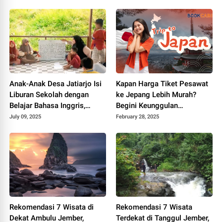
Anak-Anak Desa Jatiarjo Isi
Kapan Harga Tiket Pesawat
Liburan Sekolah dengan
ke Jepang Lebih Murah?
Belajar Bahasa Inggris,
Begini Keunggulan
Dukung Wisata dan Kurangi
Menggunakan BookCabin
July 09, 2025
February 28, 2025
Ketergantungan Gadget
Rekomendasi 7 Wisata di
Rekomendasi 7 Wisata
Dekat Ambulu Jember,
Terdekat di Tanggul Jember,