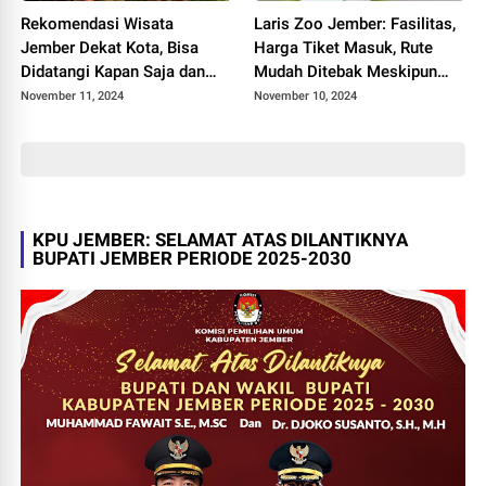
Rekomendasi Wisata
Laris Zoo Jember: Fasilitas,
Jember Dekat Kota, Bisa
Harga Tiket Masuk, Rute
Didatangi Kapan Saja dan
Mudah Ditebak Meskipun
Sudah Pasti Ramah Kantong
Google Map Kerap Menjebak
November 11, 2024
November 10, 2024
Semua Kalangan Mulai dari
Dewasa hingga Remaja
KPU JEMBER: SELAMAT ATAS DILANTIKNYA
BUPATI JEMBER PERIODE 2025-2030