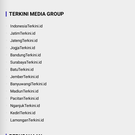
TERKINI MEDIA GROUP
IndonesiaTerkini.id
JatimTerkini.id
JatengTerkini.id
JogjaTerkini.id
BandungTerkini.id
SurabayaTerkini.id
BatuTerkini.id
JemberTerkini.id
BanyuwangiTerkini.id
MadiunTerkini.id
PacitanTerkini.id
NganjukTerkini.id
KediriTerkini.id
LamonganTerkini.id