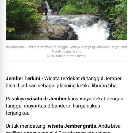
Rekomendasi 7 Wisata Terdekat di Tanggul Jember, Ada yang Tawarkan Harga Tiket
Murah hingga Gratis
(Dok. Maps/ Ridwan Indra)
Jember Terkini
- Wisata terdekat di tanggul Jember
bisa dijadikan sebagai planning ketika liburan tiba.
Pasalnya
wisata di Jember
khususnya dekat dengan
tanggul mayoritas dibanderol harga cukup
terjangkau.
Untuk mendatangi
wisata Jember gratis
, Anda bisa