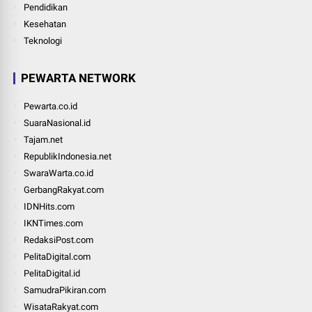
Pendidikan
Kesehatan
Teknologi
PEWARTA NETWORK
Pewarta.co.id
SuaraNasional.id
Tajam.net
RepublikIndonesia.net
SwaraWarta.co.id
GerbangRakyat.com
IDNHits.com
IKNTimes.com
RedaksiPost.com
PelitaDigital.com
PelitaDigital.id
SamudraPikiran.com
WisataRakyat.com