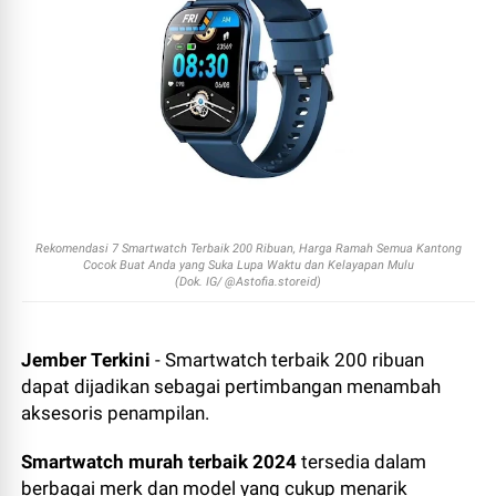
Rekomendasi 7 Smartwatch Terbaik 200 Ribuan, Harga Ramah Semua Kantong
Cocok Buat Anda yang Suka Lupa Waktu dan Kelayapan Mulu
(Dok. IG/ @Astofia.storeid)
Jember Terkini
- Smartwatch terbaik 200 ribuan
dapat dijadikan sebagai pertimbangan menambah
aksesoris penampilan.
Smartwatch murah terbaik 2024
tersedia dalam
berbagai merk dan model yang cukup menarik