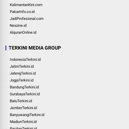
KalimantanKini.com
PakarInfo.co.id
JadiProfesional.com
Nexzine.id
AlquranOnline.id
TERKINI MEDIA GROUP
IndonesiaTerkini.id
JatimTerkini.id
JatengTerkini.id
JogjaTerkini.id
BandungTerkini.id
SurabayaTerkini.id
BatuTerkini.id
JemberTerkini.id
BanyuwangiTerkini.id
MadiunTerkini.id
PacitanTerkini.id