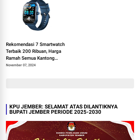
Rekomendasi 7 Smartwatch
Terbaik 200 Ribuan, Harga
Ramah Semua Kantong
Cocok Buat Anda yang Suka
November 07, 2024
Lupa Waktu dan Kelayapan
Mulu
KPU JEMBER: SELAMAT ATAS DILANTIKNYA
BUPATI JEMBER PERIODE 2025-2030