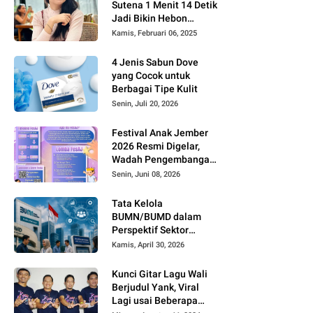
Sutena 1 Menit 14 Detik
Jadi Bikin Hebon
Netizen, Banyak yang
Kamis, Februari 06, 2025
Menilai AI, Siapa Dia?
4 Jenis Sabun Dove
yang Cocok untuk
Berbagai Tipe Kulit
Senin, Juli 20, 2026
Festival Anak Jember
2026 Resmi Digelar,
Wadah Pengembangan
Bakat dan Kreativitas
Senin, Juni 08, 2026
Anak
Tata Kelola
BUMN/BUMD dalam
Perspektif Sektor
Publik
Kamis, April 30, 2026
Kunci Gitar Lagu Wali
Berjudul Yank, Viral
Lagi usai Beberapa