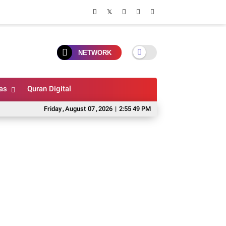
NETWORK
as
Quran Digital
Friday
,
August
07
,
2026
|
2:55 50 PM