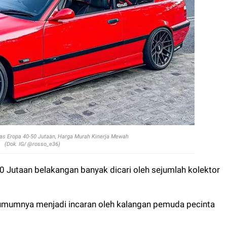
as Eropa 40-50 Jutaan, Harga Murah Kinerja Mewah
(Dok. IG/ @rosso_e36)
0 Jutaan belakangan banyak dicari oleh sejumlah kolektor
umumnya menjadi incaran oleh kalangan pemuda pecinta