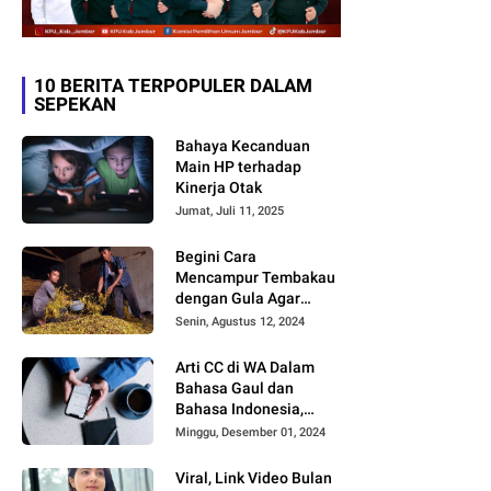
10 BERITA TERPOPULER DALAM
SEPEKAN
Bahaya Kecanduan
Main HP terhadap
Kinerja Otak
Jumat, Juli 11, 2025
Begini Cara
Mencampur Tembakau
dengan Gula Agar
Timbul Aroma dan
Senin, Agustus 12, 2024
Rasa yang Berbeda
Arti CC di WA Dalam
Bahasa Gaul dan
Bahasa Indonesia,
Sering Dipakai tapi
Minggu, Desember 01, 2024
Jarang yang Paham
Viral, Link Video Bulan