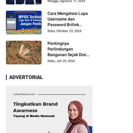
Kreator di TikTok dan
Minggu, Agustus 11, 2024
Youtube Mengcover
Lagu Tersebut
Cara Mengatasi Lupa
Username dan
Password Brilink
Mobile atau MyBRILink
Rabu, Oktober 23, 2024
dengan Mudah Tanpa
Harus Membayar Jasa
Pentingnya
Perlindungan
Bangunan Sejak Dini
agar Bebas Kerusakan
Rabu, Juli 29, 2026
ADVERTORIAL