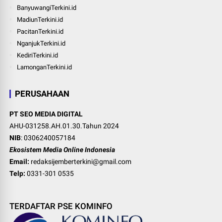
BanyuwangiTerkini.id
MadiunTerkini.id
PacitanTerkini.id
NganjukTerkini.id
KediriTerkini.id
LamonganTerkini.id
PERUSAHAAN
PT SEO MEDIA DIGITAL
AHU-031258.AH.01.30.Tahun 2024
NIB
: 0306240057184
Ekosistem Media Online Indonesia
Email:
redaksijemberterkini@gmail.com
Telp:
0331-301 0535
TERDAFTAR PSE KOMINFO