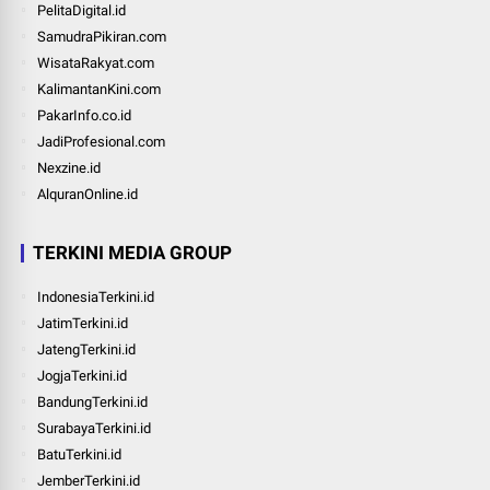
PelitaDigital.id
SamudraPikiran.com
WisataRakyat.com
KalimantanKini.com
PakarInfo.co.id
JadiProfesional.com
Nexzine.id
AlquranOnline.id
TERKINI MEDIA GROUP
IndonesiaTerkini.id
JatimTerkini.id
JatengTerkini.id
JogjaTerkini.id
BandungTerkini.id
SurabayaTerkini.id
BatuTerkini.id
JemberTerkini.id