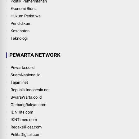
Politik Pemerintahan
Ekonomi Bisnis
Hukum Peristiwa
Pendidikan
Kesehatan
Teknologi
PEWARTA NETWORK
Pewarta.co.id
SuaraNasional.id
Tajam.net
RepublikIndonesia.net
SwaraWarta.co.id
GerbangRakyat.com
IDNHits.com
IKNTimes.com
RedaksiPost.com
PelitaDigital.com