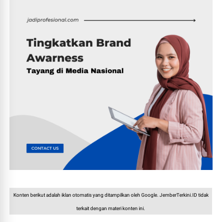
Konten berikut adalah iklan otomatis yang ditampilkan oleh Google. JemberTerkini.ID tidak
terkait dengan materi konten ini.