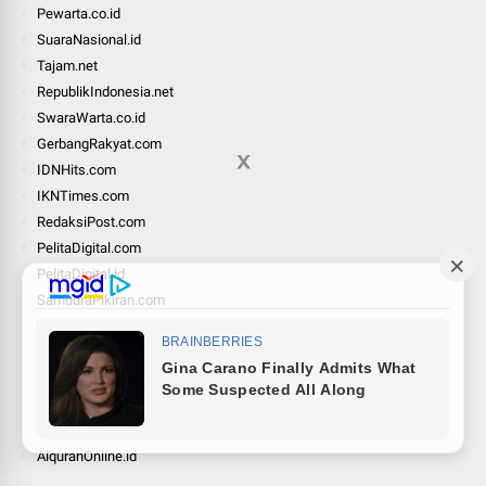
Pewarta.co.id
SuaraNasional.id
Tajam.net
RepublikIndonesia.net
SwaraWarta.co.id
GerbangRakyat.com
IDNHits.com
IKNTimes.com
RedaksiPost.com
PelitaDigital.com
PelitaDigital.id
SamudraPikiran.com
WisataRakyat.com
KalimantanKini.com
PakarInfo.co.id
JadiProfesional.com
Nexzine.id
AlquranOnline.id