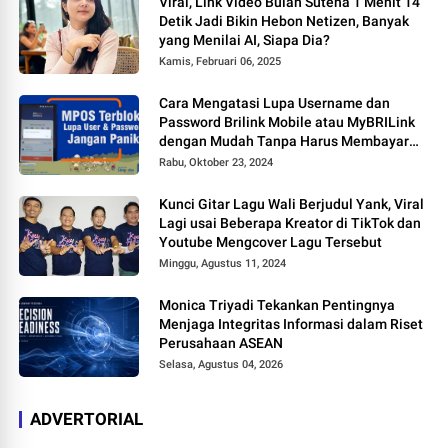
Viral, Link Video Bulan Sutena 1 Menit 14
Detik Jadi Bikin Hebon Netizen, Banyak
yang Menilai AI, Siapa Dia?
Kamis, Februari 06, 2025
Cara Mengatasi Lupa Username dan
Password Brilink Mobile atau MyBRILink
dengan Mudah Tanpa Harus Membayar
Jasa
Rabu, Oktober 23, 2024
Kunci Gitar Lagu Wali Berjudul Yank, Viral
Lagi usai Beberapa Kreator di TikTok dan
Youtube Mengcover Lagu Tersebut
Minggu, Agustus 11, 2024
Monica Triyadi Tekankan Pentingnya
Menjaga Integritas Informasi dalam Riset
Perusahaan ASEAN
Selasa, Agustus 04, 2026
ADVERTORIAL