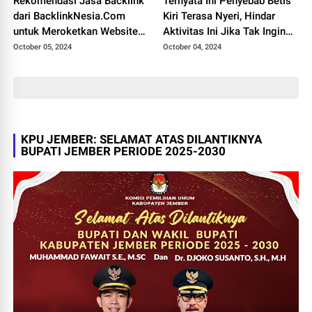
Rekomendasi Jasa Backlink
Ternyata Ini Penyebab Betis
dari BacklinkNesia.Com
Kiri Terasa Nyeri, Hindar
untuk Meroketkan Website
Aktivitas Ini Jika Tak Ingin
Anda
Mengalaminya
October 05, 2024
October 04, 2024
KPU JEMBER: SELAMAT ATAS DILANTIKNYA
BUPATI JEMBER PERIODE 2025-2030