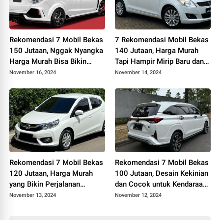
Rekomendasi 7 Mobil Bekas
7 Rekomendasi Mobil Bekas
150 Jutaan, Nggak Nyangka
140 Jutaan, Harga Murah
Harga Murah Bisa Bikin
Tapi Hampir Mirip Baru dan
Anda Punya Kendaraan
Bikin Perjalanan Pasti
November 16, 2024
November 14, 2024
Mewah
Senang Mulu
Rekomendasi 7 Mobil Bekas
Rekomendasi 7 Mobil Bekas
120 Jutaan, Harga Murah
100 Jutaan, Desain Kekinian
yang Bikin Perjalanan
dan Cocok untuk Kendaraan
Panjang Terasa Nyaman dan
Perjalanan Panjang
November 13, 2024
November 12, 2024
Mudah