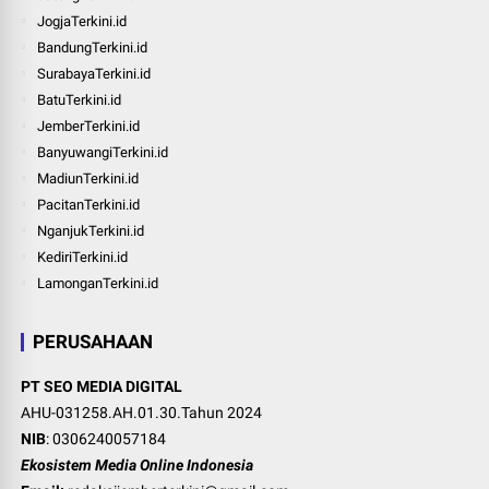
JogjaTerkini.id
BandungTerkini.id
SurabayaTerkini.id
BatuTerkini.id
JemberTerkini.id
BanyuwangiTerkini.id
MadiunTerkini.id
PacitanTerkini.id
NganjukTerkini.id
KediriTerkini.id
LamonganTerkini.id
PERUSAHAAN
PT SEO MEDIA DIGITAL
AHU-031258.AH.01.30.Tahun 2024
NIB
: 0306240057184
Ekosistem Media Online Indonesia