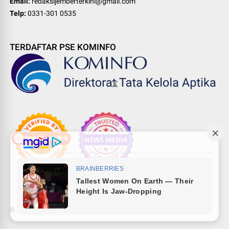
Email:
redaksijemberterkini@gmail.com
Telp:
0331-301 0535
TERDAFTAR PSE KOMINFO
©
2026
Pewarta Network
-
Indonesia digital media ecosystem
.