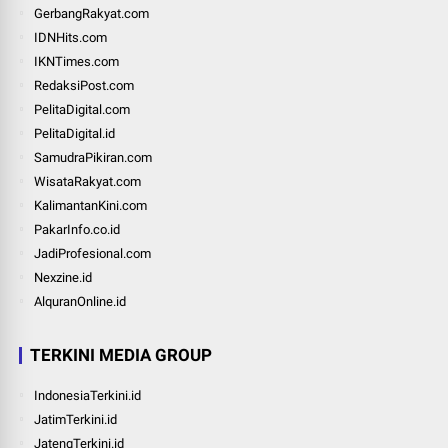
GerbangRakyat.com
IDNHits.com
IKNTimes.com
RedaksiPost.com
PelitaDigital.com
PelitaDigital.id
SamudraPikiran.com
WisataRakyat.com
KalimantanKini.com
PakarInfo.co.id
JadiProfesional.com
Nexzine.id
AlquranOnline.id
TERKINI MEDIA GROUP
IndonesiaTerkini.id
JatimTerkini.id
JatengTerkini.id