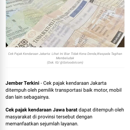
Cek Pajak Kendaraan Jakarta: Lihat Ini Biar Tidak Kena Denda,Waspada Tagihan
Membeludak
(Dok. IG/ @Gotoodotcom)
Jember Terkini
- Cek pajak kendaraan Jakarta
ditempuh oleh pemilik transportasi baik motor, mobil
dan lain sebagainya.
Cek pajak kendaraan Jawa barat
dapat ditempuh oleh
masyarakat di provinsi tersebut dengan
memanfaatkan sejumlah layanan.