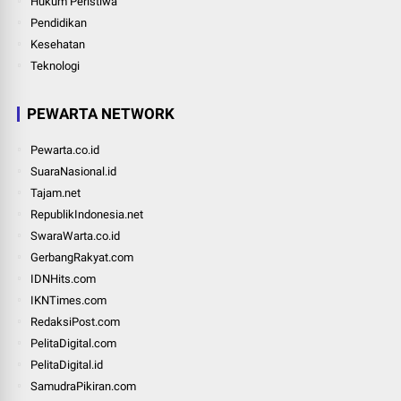
Hukum Peristiwa
Pendidikan
Kesehatan
Teknologi
PEWARTA NETWORK
Pewarta.co.id
SuaraNasional.id
Tajam.net
RepublikIndonesia.net
SwaraWarta.co.id
GerbangRakyat.com
IDNHits.com
IKNTimes.com
RedaksiPost.com
PelitaDigital.com
PelitaDigital.id
SamudraPikiran.com