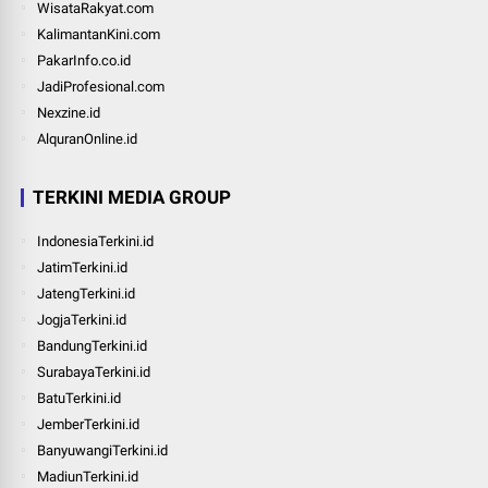
WisataRakyat.com
KalimantanKini.com
PakarInfo.co.id
JadiProfesional.com
Nexzine.id
AlquranOnline.id
TERKINI MEDIA GROUP
IndonesiaTerkini.id
JatimTerkini.id
JatengTerkini.id
JogjaTerkini.id
BandungTerkini.id
SurabayaTerkini.id
BatuTerkini.id
JemberTerkini.id
BanyuwangiTerkini.id
MadiunTerkini.id