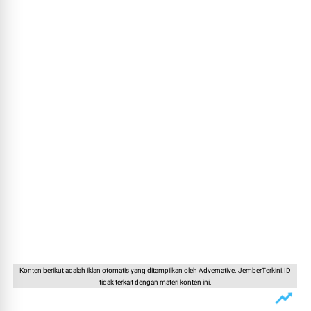
Konten berikut adalah iklan otomatis yang ditampilkan oleh Advernative. JemberTerkini.ID
tidak terkait dengan materi konten ini.