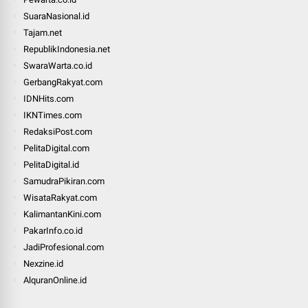
SuaraNasional.id
Tajam.net
RepublikIndonesia.net
SwaraWarta.co.id
GerbangRakyat.com
IDNHits.com
IKNTimes.com
RedaksiPost.com
PelitaDigital.com
PelitaDigital.id
SamudraPikiran.com
WisataRakyat.com
KalimantanKini.com
PakarInfo.co.id
JadiProfesional.com
Nexzine.id
AlquranOnline.id