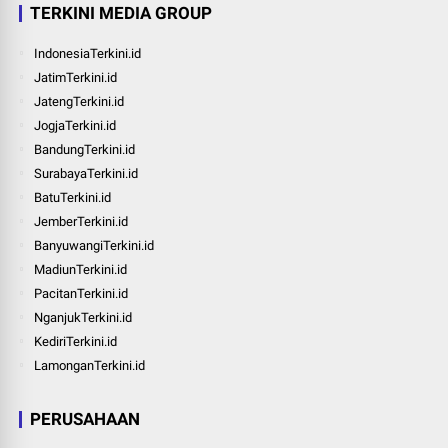
TERKINI MEDIA GROUP
IndonesiaTerkini.id
JatimTerkini.id
JatengTerkini.id
JogjaTerkini.id
BandungTerkini.id
SurabayaTerkini.id
BatuTerkini.id
JemberTerkini.id
BanyuwangiTerkini.id
MadiunTerkini.id
PacitanTerkini.id
NganjukTerkini.id
KediriTerkini.id
LamonganTerkini.id
PERUSAHAAN