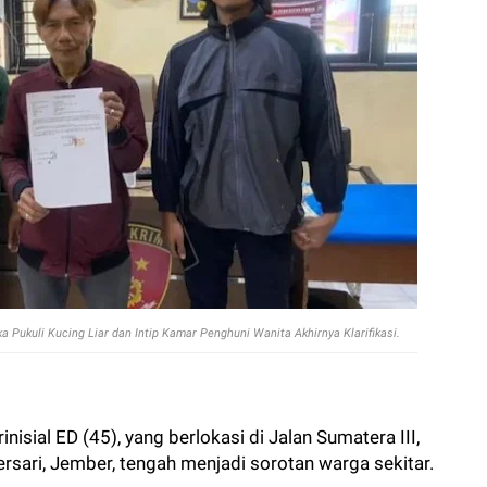
a Pukuli Kucing Liar dan Intip Kamar Penghuni Wanita Akhirnya Klarifikasi.
nisial ED (45), yang berlokasi di Jalan Sumatera III,
sari, Jember, tengah menjadi sorotan warga sekitar.