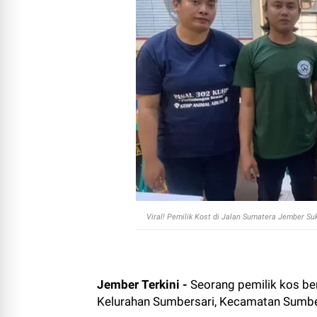
Viral! Pemilik Kost di Jalan Sumatera Jember Suk
Jember Terkini -
Seorang pemilik kos beri
Kelurahan Sumbersari, Kecamatan Sumber