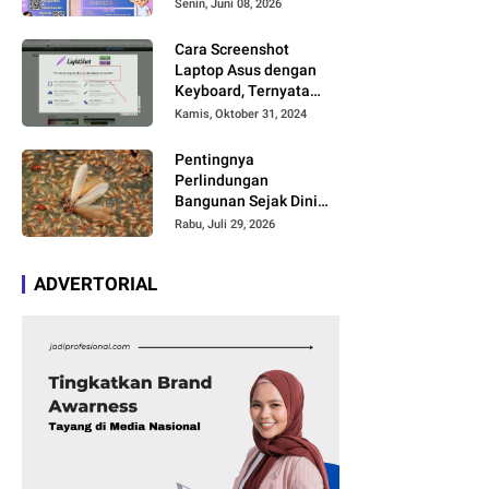
Bakat dan Kreativitas
Senin, Juni 08, 2026
Anak
Cara Screenshot
Laptop Asus dengan
Keyboard, Ternyata
Cukup Simpel Asal
Kamis, Oktober 31, 2024
Anda Paham Fungsi
Tombol Ini
Pentingnya
Perlindungan
Bangunan Sejak Dini
agar Bebas Kerusakan
Rabu, Juli 29, 2026
ADVERTORIAL