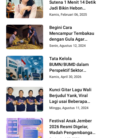
Sutena 1 Menit 14 Detik
Jadi Bikin Hebon
Netizen, Banyak yang
Kamis, Februari 06, 2025
Menilai AI, Siapa Dia?
Begini Cara
Mencampur Tembakau
dengan Gula Agar
Timbul Aroma dan
Senin, Agustus 12, 2024
Rasa yang Berbeda
Tata Kelola
BUMN/BUMD dalam
Perspektif Sektor
Publik
Kamis, April 30, 2026
Kunci Gitar Lagu Wali
Berjudul Yank, Viral
Lagi usai Beberapa
Kreator di TikTok dan
Minggu, Agustus 11, 2024
Youtube Mengcover
Lagu Tersebut
Festival Anak Jember
2026 Resmi Digelar,
Wadah Pengembangan