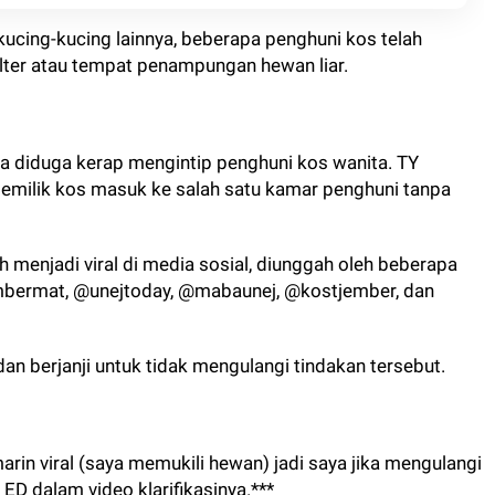
kucing-kucing lainnya, beberapa penghuni kos telah
ter atau tempat penampungan hewan liar.
ga diduga kerap mengintip penghuni kos wanita. TY
 pemilik kos masuk ke salah satu kamar penghuni tanpa
h menjadi viral di media sosial, diunggah oleh beberapa
bermat, @unejtoday, @mabaunej, @kostjember, dan
dan berjanji untuk tidak mengulangi tindakan tersebut.
rin viral (saya memukili hewan) jadi saya jika mengulangi
ED dalam video klarifikasinya.***