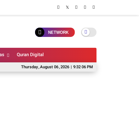
NETWORK
as
Quran Digital
Thursday
,
August
06
,
2026
|
9:32 08 PM