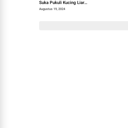
Suka Pukuli Kucing Liar
dan Intip Kamar Penghuni
Augustus 19, 2024
Wanita Akhirnya
Klarifikasi