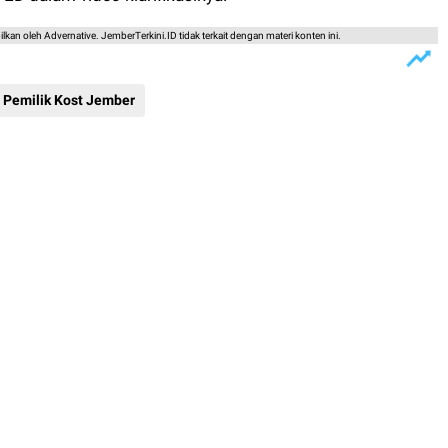
lkan oleh Advernative. JemberTerkini.ID tidak terkait dengan materi konten ini.
Pemilik Kost Jember