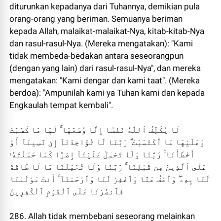
diturunkan kepadanya dari Tuhannya, demikian pula
orang-orang yang beriman. Semuanya beriman
kepada Allah, malaikat-malaikat-Nya, kitab-kitab-Nya
dan rasul-rasul-Nya. (Mereka mengatakan): "Kami
tidak membeda-bedakan antara seseorangpun
(dengan yang lain) dari rasul-rasul-Nya", dan mereka
mengatakan: "Kami dengar dan kami taat". (Mereka
berdoa): "Ampunilah kami ya Tuhan kami dan kepada
Engkaulah tempat kembali".
لَا يُكَلِّفُ ٱللَّهُ نَفْسًا إِلَّا وُسْعَهَا ۚ لَهَا مَا كَسَبَتْ
وَعَلَيْهَا مَا ٱكْتَسَبَتْ ۗ رَبَّنَا لَا تُؤَاخِذْنَآ إِن نَّسِينَآ أَوْ
أَخْطَأْنَا ۚ رَبَّنَا وَلَا تَحْمِلْ عَلَيْنَآ إِصْرًا كَمَا حَمَلْتَهُۥ
عَلَى ٱلَّذِينَ مِن قَبْلِنَا ۚ رَبَّنَا وَلَا تُحَمِّلْنَا مَا لَا طَاقَةَ
لَنَا بِهِۦ ۖ وَٱعْفُ عَنَّا وَٱغْفِرْ لَنَا وَٱرْحَمْنَآ ۚ أَنتَ مَوْلَىٰنَا
فَٱنصُرْنَا عَلَى ٱلْقَوْمِ ٱلْكَٰفِرِينَ
286. Allah tidak membebani seseorang melainkan