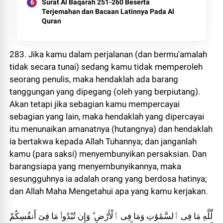
Surat Al Baqarah 251-260 Beserta
Terjemahan dan Bacaan Latinnya Pada Al
Quran
283. Jika kamu dalam perjalanan (dan bermu'amalah
tidak secara tunai) sedang kamu tidak memperoleh
seorang penulis, maka hendaklah ada barang
tanggungan yang dipegang (oleh yang berpiutang).
Akan tetapi jika sebagian kamu mempercayai
sebagian yang lain, maka hendaklah yang dipercayai
itu menunaikan amanatnya (hutangnya) dan hendaklah
ia bertakwa kepada Allah Tuhannya; dan janganlah
kamu (para saksi) menyembunyikan persaksian. Dan
barangsiapa yang menyembunyikannya, maka
sesungguhnya ia adalah orang yang berdosa hatinya;
dan Allah Maha Mengetahui apa yang kamu kerjakan.
لِّلَّهِ مَا فِى ٱلسَّمَٰوَٰتِ وَمَا فِى ٱلْأَرْضِ ۗ وَإِن تُبْدُوا۟ مَا فِىٓ أَنفُسِكُمْ