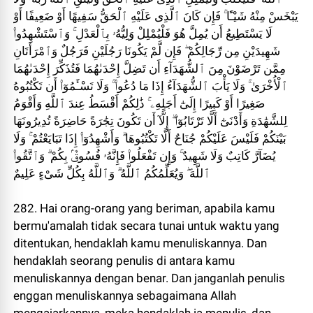
يَبْخَسْ مِنْهُ شَيْـًٔا ۚ فَإِن كَانَ ٱلَّذِى عَلَيْهِ ٱلْحَقُّ سَفِيهًا أَوْ ضَعِيفًا أَوْ
لَا يَسْتَطِيعُ أَن يُمِلَّ هُوَ فَلْيُمْلِلْ وَلِيُّهُۥ بِٱلْعَدْلِ ۚ وَٱسْتَشْهِدُوا۟
شَهِيدَيْنِ مِن رِّجَالِكُمْ ۖ فَإِن لَّمْ يَكُونَا رَجُلَيْنِ فَرَجُلٌ وَٱمْرَأَتَانِ
مِمَّن تَرْضَوْنَ مِنَ ٱلشُّهَدَآءِ أَن تَضِلَّ إِحْدَىٰهُمَا فَتُذَكِّرَ إِحْدَىٰهُمَا
ٱلْأُخْرَىٰ ۚ وَلَا يَأْبَ ٱلشُّهَدَآءُ إِذَا مَا دُعُوا۟ ۚ وَلَا تَسْـَٔمُوٓا۟ أَن تَكْتُبُوهُ
صَغِيرًا أَوْ كَبِيرًا إِلَىٰٓ أَجَلِهِۦ ۚ ذَٰلِكُمْ أَقْسَطُ عِندَ ٱللَّهِ وَأَقْوَمُ
لِلشَّهَٰدَةِ وَأَدْنَىٰٓ أَلَّا تَرْتَابُوٓا۟ ۖ إِلَّآ أَن تَكُونَ تِجَٰرَةً حَاضِرَةً تُدِيرُونَهَا
بَيْنَكُمْ فَلَيْسَ عَلَيْكُمْ جُنَاحٌ أَلَّا تَكْتُبُوهَا ۗ وَأَشْهِدُوٓا۟ إِذَا تَبَايَعْتُمْ ۚ وَلَا
يُضَآرَّ كَاتِبٌ وَلَا شَهِيدٌ ۚ وَإِن تَفْعَلُوا۟ فَإِنَّهُۥ فُسُوقٌۢ بِكُمْ ۗ وَٱتَّقُوا۟
ٱللَّهَ ۖ وَيُعَلِّمُكُمُ ٱللَّهُ ۗ وَٱللَّهُ بِكُلِّ شَىْءٍ عَلِيمٌ
282. Hai orang-orang yang beriman, apabila kamu
bermu'amalah tidak secara tunai untuk waktu yang
ditentukan, hendaklah kamu menuliskannya. Dan
hendaklah seorang penulis di antara kamu
menuliskannya dengan benar. Dan janganlah penulis
enggan menuliskannya sebagaimana Allah