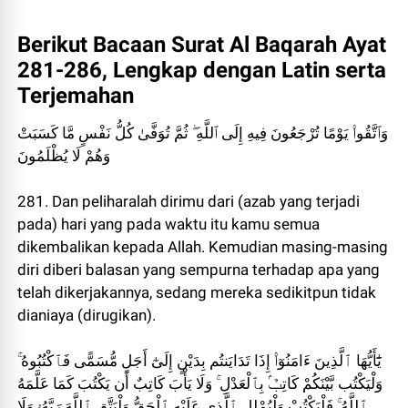
Berikut Bacaan Surat Al Baqarah Ayat
281-286, Lengkap dengan Latin serta
Terjemahan
وَٱتَّقُوا۟ يَوْمًا تُرْجَعُونَ فِيهِ إِلَى ٱللَّهِ ۖ ثُمَّ تُوَفَّىٰ كُلُّ نَفْسٍ مَّا كَسَبَتْ
وَهُمْ لَا يُظْلَمُونَ
281. Dan peliharalah dirimu dari (azab yang terjadi
pada) hari yang pada waktu itu kamu semua
dikembalikan kepada Allah. Kemudian masing-masing
diri diberi balasan yang sempurna terhadap apa yang
telah dikerjakannya, sedang mereka sedikitpun tidak
dianiaya (dirugikan).
يَٰٓأَيُّهَا ٱلَّذِينَ ءَامَنُوٓا۟ إِذَا تَدَايَنتُم بِدَيْنٍ إِلَىٰٓ أَجَلٍ مُّسَمًّى فَٱكْتُبُوهُ ۚ
وَلْيَكْتُب بَّيْنَكُمْ كَاتِبٌۢ بِٱلْعَدْلِ ۚ وَلَا يَأْبَ كَاتِبٌ أَن يَكْتُبَ كَمَا عَلَّمَهُ
ٱللَّهُ ۚ فَلْيَكْتُبْ وَلْيُمْلِلِ ٱلَّذِى عَلَيْهِ ٱلْحَقُّ وَلْيَتَّقِ ٱللَّهَ رَبَّهُۥ وَلَا