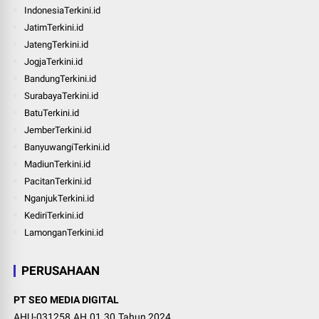
IndonesiaTerkini.id
JatimTerkini.id
JatengTerkini.id
JogjaTerkini.id
BandungTerkini.id
SurabayaTerkini.id
BatuTerkini.id
JemberTerkini.id
BanyuwangiTerkini.id
MadiunTerkini.id
PacitanTerkini.id
NganjukTerkini.id
KediriTerkini.id
LamonganTerkini.id
PERUSAHAAN
PT SEO MEDIA DIGITAL
AHU-031258.AH.01.30.Tahun 2024