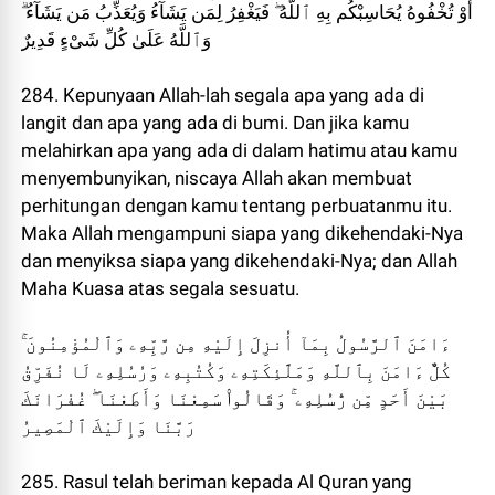
أَوْ تُخْفُوهُ يُحَاسِبْكُم بِهِ ٱللَّهُ ۖ فَيَغْفِرُ لِمَن يَشَآءُ وَيُعَذِّبُ مَن يَشَآءُ ۗ
وَٱللَّهُ عَلَىٰ كُلِّ شَىْءٍ قَدِيرٌ
284. Kepunyaan Allah-lah segala apa yang ada di
langit dan apa yang ada di bumi. Dan jika kamu
melahirkan apa yang ada di dalam hatimu atau kamu
menyembunyikan, niscaya Allah akan membuat
perhitungan dengan kamu tentang perbuatanmu itu.
Maka Allah mengampuni siapa yang dikehendaki-Nya
dan menyiksa siapa yang dikehendaki-Nya; dan Allah
Maha Kuasa atas segala sesuatu.
ءَامَنَ ٱلرَّسُولُ بِمَآ أُنزِلَ إِلَيْهِ مِن رَّبِّهِۦ وَٱلْمُؤْمِنُونَ ۚ
كُلٌّ ءَامَنَ بِٱللَّهِ وَمَلَٰٓئِكَتِهِۦ وَكُتُبِهِۦ وَرُسُلِهِۦ لَا نُفَرِّقُ
بَيْنَ أَحَدٍ مِّن رُّسُلِهِۦ ۚ وَقَالُوا۟ سَمِعْنَا وَأَطَعْنَا ۖ غُفْرَانَكَ
رَبَّنَا وَإِلَيْكَ ٱلْمَصِيرُ
285. Rasul telah beriman kepada Al Quran yang