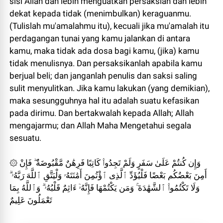
sisi Allah dan lebih menguatkan persaksian dan lebih
dekat kepada tidak (menimbulkan) keraguanmu.
(Tulislah mu'amalahmu itu), kecuali jika mu'amalah itu
perdagangan tunai yang kamu jalankan di antara
kamu, maka tidak ada dosa bagi kamu, (jika) kamu
tidak menulisnya. Dan persaksikanlah apabila kamu
berjual beli; dan janganlah penulis dan saksi saling
sulit menyulitkan. Jika kamu lakukan (yang demikian),
maka sesungguhnya hal itu adalah suatu kefasikan
pada dirimu. Dan bertakwalah kepada Allah; Allah
mengajarmu; dan Allah Maha Mengetahui segala
sesuatu.
۞ وَإِن كُنتُمْ عَلَىٰ سَفَرٍ وَلَمْ تَجِدُوا۟ كَاتِبًا فَرِهَٰنٌ مَّقْبُوضَةٌ ۖ فَإِنْ
أَمِنَ بَعْضُكُم بَعْضًا فَلْيُؤَدِّ ٱلَّذِى ٱؤْتُمِنَ أَمَٰنَتَهُۥ وَلْيَتَّقِ ٱللَّهَ رَبَّهُۥ ۗ
وَلَا تَكْتُمُوا۟ ٱلشَّهَٰدَةَ ۚ وَمَن يَكْتُمْهَا فَإِنَّهُۥٓ ءَاثِمٌ قَلْبُهُۥ ۗ وَٱللَّهُ بِمَا
تَعْمَلُونَ عَلِيمٌ