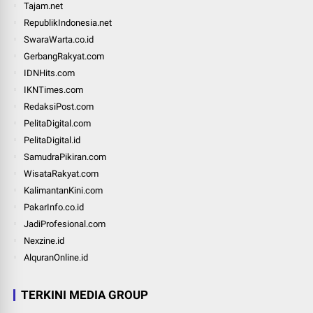
Tajam.net
RepublikIndonesia.net
SwaraWarta.co.id
GerbangRakyat.com
IDNHits.com
IKNTimes.com
RedaksiPost.com
PelitaDigital.com
PelitaDigital.id
SamudraPikiran.com
WisataRakyat.com
KalimantanKini.com
PakarInfo.co.id
JadiProfesional.com
Nexzine.id
AlquranOnline.id
TERKINI MEDIA GROUP