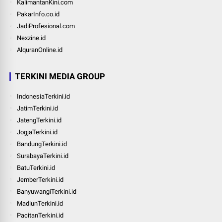
KalimantanKini.com
PakarInfo.co.id
JadiProfesional.com
Nexzine.id
AlquranOnline.id
TERKINI MEDIA GROUP
IndonesiaTerkini.id
JatimTerkini.id
JatengTerkini.id
JogjaTerkini.id
BandungTerkini.id
SurabayaTerkini.id
BatuTerkini.id
JemberTerkini.id
BanyuwangiTerkini.id
MadiunTerkini.id
PacitanTerkini.id