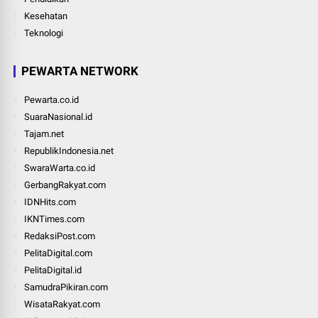
Kesehatan
Teknologi
PEWARTA NETWORK
Pewarta.co.id
SuaraNasional.id
Tajam.net
RepublikIndonesia.net
SwaraWarta.co.id
GerbangRakyat.com
IDNHits.com
IKNTimes.com
RedaksiPost.com
PelitaDigital.com
PelitaDigital.id
SamudraPikiran.com
WisataRakyat.com