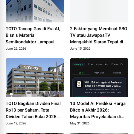
TOTO Tancap Gas di Era AI,
2 Faktor yang Membuat SBO
Bisnis Material
TV atau JawaposTV
Semikonduktor Lampaui
Mengakhiri Siaran Tepat di
Penjualan Produk Sanitasi
Hari Jadi ke-19
June 26, 2026
June 15, 2026
TOTO Bagikan Dividen Final
13 Model AI Prediksi Harga
Rp13 per Saham, Total
Bitcoin Akhir 2026:
Dividen Tahun Buku 2025
Mayoritas Proyeksikan di
Capai Rp23 per Saham
Kisaran 97.000 US Dolar
June 12, 2026
May 31, 2026
sampai 106.000 US Dolar