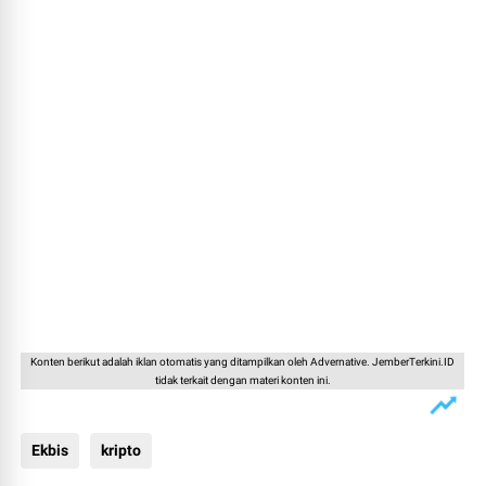
Konten berikut adalah iklan otomatis yang ditampilkan oleh Advernative. JemberTerkini.ID
tidak terkait dengan materi konten ini.
Ekbis
kripto