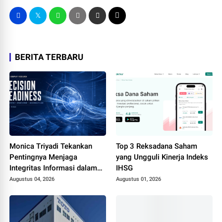
BERITA TERBARU
Monica Triyadi Tekankan
Top 3 Reksadana Saham
Pentingnya Menjaga
yang Ungguli Kinerja Indeks
Integritas Informasi dalam
IHSG
Riset Perusahaan ASEAN
Augustus 04, 2026
Augustus 01, 2026