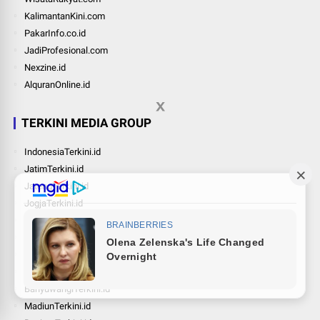
KalimantanKini.com
PakarInfo.co.id
JadiProfesional.com
Nexzine.id
AlquranOnline.id
TERKINI MEDIA GROUP
IndonesiaTerkini.id
JatimTerkini.id
JatengTerkini.id
JogjaTerkini.id
BandungTerkini.id
SurabayaTerkini.id
BatuTerkini.id
JemberTerkini.id
BanyuwangiTerkini.id
MadiunTerkini.id