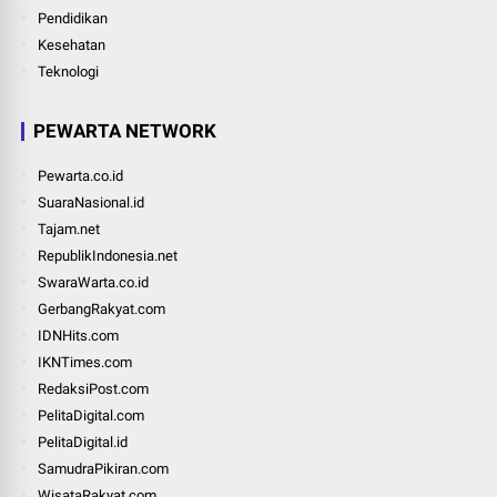
Pendidikan
Kesehatan
Teknologi
PEWARTA NETWORK
Pewarta.co.id
SuaraNasional.id
Tajam.net
RepublikIndonesia.net
SwaraWarta.co.id
GerbangRakyat.com
IDNHits.com
IKNTimes.com
RedaksiPost.com
PelitaDigital.com
PelitaDigital.id
SamudraPikiran.com
WisataRakyat.com