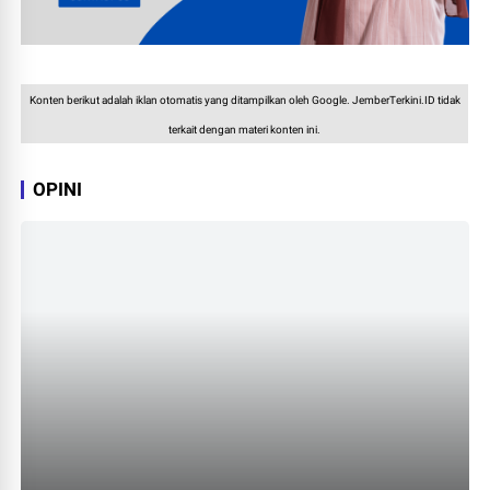
Konten berikut adalah iklan otomatis yang ditampilkan oleh Google. JemberTerkini.ID tidak
terkait dengan materi konten ini.
OPINI