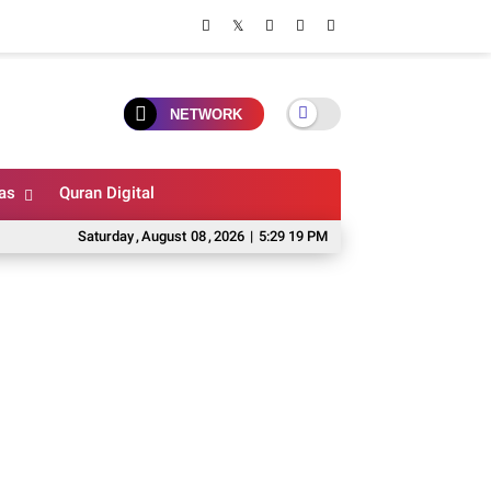
NETWORK
as
Quran Digital
Saturday
,
August
08
,
2026
|
5:29 20 PM