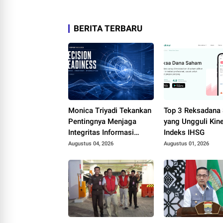
BERITA TERBARU
Monica Triyadi Tekankan
Top 3 Reksadana
Pentingnya Menjaga
yang Ungguli Kine
Integritas Informasi
Indeks IHSG
dalam Riset Perusahaan
Augustus 04, 2026
Augustus 01, 2026
ASEAN