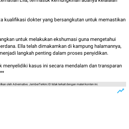
 kematian Ella, termasuk kemungkinan adanya kelalaian
rta kualifikasi dokter yang bersangkutan untuk memastikan
bangkan untuk melakukan ekshumasi guna mengetahui
Perdana. Ella telah dimakamkan di kampung halamannya,
n menjadi langkah penting dalam proses penyidikan.
k menyelidiki kasus ini secara mendalam dan transparan
**
lkan oleh Advernative. JemberTerkini.ID tidak terkait dengan materi konten ini.