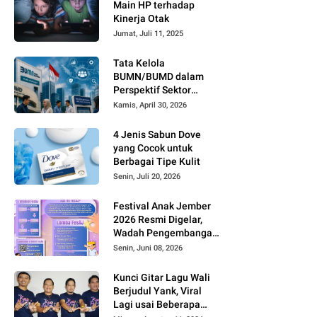
Main HP terhadap
Kinerja Otak
Jumat, Juli 11, 2025
Tata Kelola
BUMN/BUMD dalam
Perspektif Sektor
Publik
Kamis, April 30, 2026
4 Jenis Sabun Dove
yang Cocok untuk
Berbagai Tipe Kulit
Senin, Juli 20, 2026
Festival Anak Jember
2026 Resmi Digelar,
Wadah Pengembangan
Bakat dan Kreativitas
Senin, Juni 08, 2026
Anak
Kunci Gitar Lagu Wali
Berjudul Yank, Viral
Lagi usai Beberapa