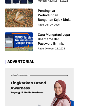
Kreator di TikTok dan
Minggu, Agustus 11, 2024
Youtube Mengcover
Lagu Tersebut
Pentingnya
Perlindungan
Bangunan Sejak Dini
agar Bebas Kerusakan
Rabu, Juli 29, 2026
Cara Mengatasi Lupa
Username dan
Password Brilink
Mobile atau MyBRILink
Rabu, Oktober 23, 2024
dengan Mudah Tanpa
Harus Membayar Jasa
ADVERTORIAL