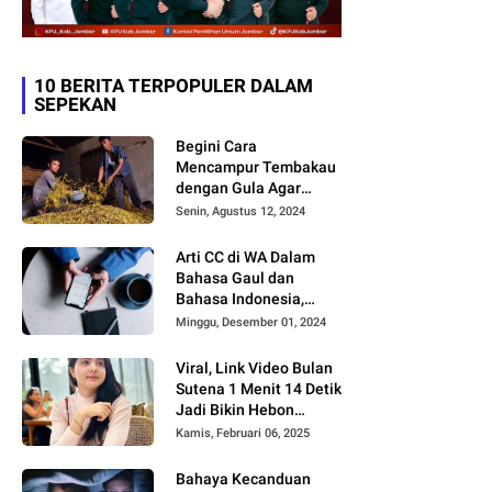
10 BERITA TERPOPULER DALAM
SEPEKAN
Begini Cara
Mencampur Tembakau
dengan Gula Agar
Timbul Aroma dan
Senin, Agustus 12, 2024
Rasa yang Berbeda
Arti CC di WA Dalam
Bahasa Gaul dan
Bahasa Indonesia,
Sering Dipakai tapi
Minggu, Desember 01, 2024
Jarang yang Paham
Viral, Link Video Bulan
Sutena 1 Menit 14 Detik
Jadi Bikin Hebon
Netizen, Banyak yang
Kamis, Februari 06, 2025
Menilai AI, Siapa Dia?
Bahaya Kecanduan