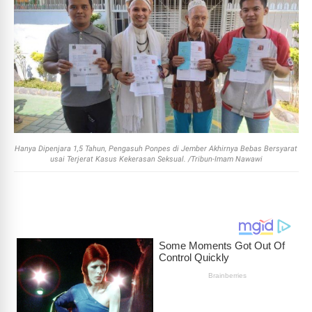
Hanya Dipenjara 1,5 Tahun, Pengasuh Ponpes di Jember Akhirnya Bebas Bersyarat
usai Terjerat Kasus Kekerasan Seksual. /Tribun-Imam Nawawi