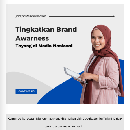
Konten berikut adalah iklan otomatis yang ditampilkan oleh Google. JemberTerkini.ID tidak
terkait dengan materi konten ini.