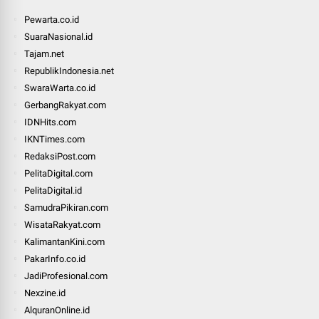
Pewarta.co.id
SuaraNasional.id
Tajam.net
RepublikIndonesia.net
SwaraWarta.co.id
GerbangRakyat.com
IDNHits.com
IKNTimes.com
RedaksiPost.com
PelitaDigital.com
PelitaDigital.id
SamudraPikiran.com
WisataRakyat.com
KalimantanKini.com
PakarInfo.co.id
JadiProfesional.com
Nexzine.id
AlquranOnline.id