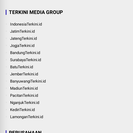
TERKINI MEDIA GROUP
IndonesiaTerkini.id
JatimTerkini.id
JatengTerkini.id
JogjaTerkini.id
BandungTerkini.id
SurabayaTerkini.id
BatuTerkini.id
JemberTerkini.id
BanyuwangiTerkini.id
MadiunTerkini.id
PacitanTerkini.id
NganjukTerkini.id
KediriTerkini.id
LamonganTerkini.id
PERUSAHAAN