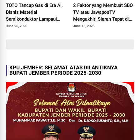
TOTO Tancap Gas di Era AI,
2 Faktor yang Membuat SBO
Bisnis Material
TV atau JawaposTV
Semikonduktor Lampaui
Mengakhiri Siaran Tepat di
Penjualan Produk Sanitasi
Hari Jadi ke-19
June 26, 2026
June 15, 2026
KPU JEMBER: SELAMAT ATAS DILANTIKNYA
BUPATI JEMBER PERIODE 2025-2030