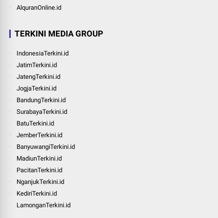
AlquranOnline.id
TERKINI MEDIA GROUP
IndonesiaTerkini.id
JatimTerkini.id
JatengTerkini.id
JogjaTerkini.id
BandungTerkini.id
SurabayaTerkini.id
BatuTerkini.id
JemberTerkini.id
BanyuwangiTerkini.id
MadiunTerkini.id
PacitanTerkini.id
NganjukTerkini.id
KediriTerkini.id
LamonganTerkini.id