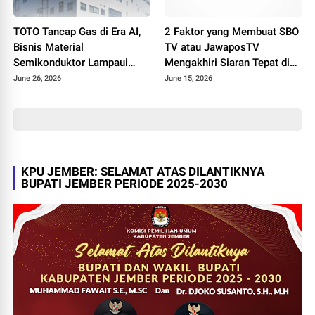
TOTO Tancap Gas di Era AI,
2 Faktor yang Membuat SBO
Bisnis Material
TV atau JawaposTV
Semikonduktor Lampaui
Mengakhiri Siaran Tepat di
Penjualan Produk Sanitasi
Hari Jadi ke-19
June 26, 2026
June 15, 2026
KPU JEMBER: SELAMAT ATAS DILANTIKNYA
BUPATI JEMBER PERIODE 2025-2030