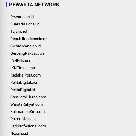
PEWARTA NETWORK
Pewarta.co.id
SuaraNasional.id
Tajam.net
RepublikIndonesia.net
SwaraWarta.co.id
GerbangRakyat.com
IDNHits.com
IKNTimes.com
RedaksiPost.com
PelitaDigital.com
PelitaDigital.id
SamudraPikiran.com
WisataRakyat.com
KalimantanKini.com
PakarInfo.co.id
JadiProfesional.com
Nexzine.id