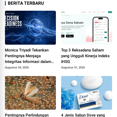
BERITA TERBARU
Monica Triyadi Tekankan
Top 3 Reksadana Saham
Pentingnya Menjaga
yang Ungguli Kinerja Indeks
Integritas Informasi dalam
IHSG
Riset Perusahaan ASEAN
Augustus 04, 2026
Augustus 01, 2026
Pentingnya Perlindungan
4 Jenis Sabun Dove yang