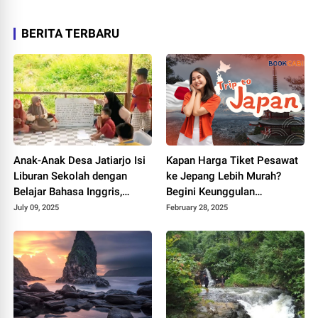
BERITA TERBARU
Anak-Anak Desa Jatiarjo Isi
Kapan Harga Tiket Pesawat
Liburan Sekolah dengan
ke Jepang Lebih Murah?
Belajar Bahasa Inggris,
Begini Keunggulan
Dukung Wisata dan Kurangi
Menggunakan BookCabin
July 09, 2025
February 28, 2025
Ketergantungan Gadget