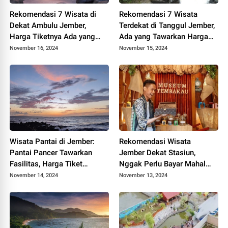
Rekomendasi 7 Wisata di
Rekomendasi 7 Wisata
Dekat Ambulu Jember,
Terdekat di Tanggul Jember,
Harga Tiketnya Ada yang
Ada yang Tawarkan Harga
Cuma 2 Ribu
Tiket Murah hingga Gratis
November 16, 2024
November 15, 2024
Wisata Pantai di Jember:
Rekomendasi Wisata
Pantai Pancer Tawarkan
Jember Dekat Stasiun,
Fasilitas, Harga Tiket
Nggak Perlu Bayar Mahal
Masuk, Rute yang Ramah
Lagi Udah Pasti Liburan
November 14, 2024
November 13, 2024
Buat Semua Kalangan Usia
Menyenangkan Sekali
Mulai Remaja hingga Lansia