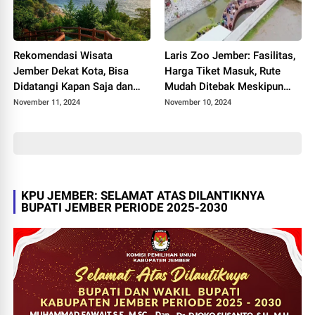
Rekomendasi Wisata
Laris Zoo Jember: Fasilitas,
Jember Dekat Kota, Bisa
Harga Tiket Masuk, Rute
Didatangi Kapan Saja dan
Mudah Ditebak Meskipun
Sudah Pasti Ramah Kantong
Google Map Kerap Menjebak
November 11, 2024
November 10, 2024
Semua Kalangan Mulai dari
Dewasa hingga Remaja
KPU JEMBER: SELAMAT ATAS DILANTIKNYA
BUPATI JEMBER PERIODE 2025-2030