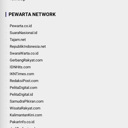
PEWARTA NETWORK
Pewarta.co.id
SuaraNasional.id
Tajam.net
RepublikIndonesia.net
SwaraWarta.co.id
GerbangRakyat.com
IDNHits.com
IKNTimes.com
RedaksiPost.com
PelitaDigital.com
PelitaDigital.id
SamudraPikiran.com
WisataRakyat.com
KalimantanKini.com
PakarInfo.co.id