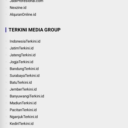
JadiProfesional.com
Nexzine.id
AlquranOnline.id
TERKINI MEDIA GROUP
IndonesiaTerkini.id
JatimTerkini.id
JatengTerkini.id
JogjaTerkini.id
BandungTerkini.id
SurabayaTerkini.id
BatuTerkini.id
JemberTerkini.id
BanyuwangiTerkini.id
MadiunTerkini.id
PacitanTerkini.id
NganjukTerkini.id
KediriTerkini.id