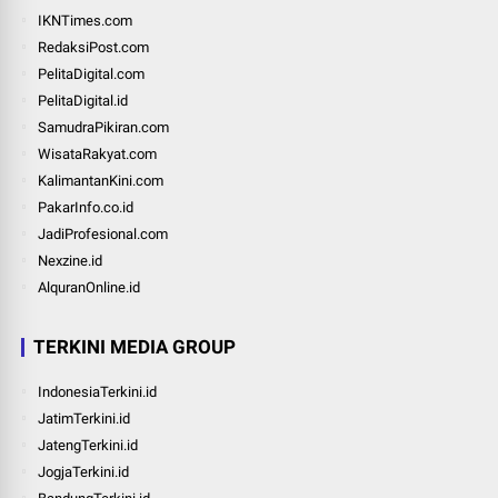
IKNTimes.com
RedaksiPost.com
PelitaDigital.com
PelitaDigital.id
SamudraPikiran.com
WisataRakyat.com
KalimantanKini.com
PakarInfo.co.id
JadiProfesional.com
Nexzine.id
AlquranOnline.id
TERKINI MEDIA GROUP
IndonesiaTerkini.id
JatimTerkini.id
JatengTerkini.id
JogjaTerkini.id