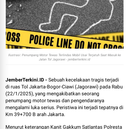
Ilustrasi: Penumpang Motor Tewas Terlindas Mobil Usai Terjatuh Saat Masuk ke
Jalan Tol Jagorawi - jemberterkini.id
JemberTerkini.ID -
Sebuah kecelakaan tragis terjadi
di ruas Tol Jakarta-Bogor-Ciawi (Jagorawi) pada Rabu
(22/1/2025), yang mengakibatkan seorang
penumpang motor tewas dan pengendaranya
mengalami luka serius. Peristiwa ini terjadi tepatnya di
Km 39+700 B arah Jakarta.
Menurut keterangan Kanit Gakkum Satlantas Polresta