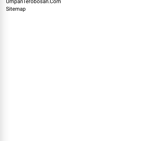
UmpanTerobosan.Com
Sitemap