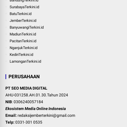
BandungTerkini.id
SurabayaTerkini.id
BatuTerkini.id
JemberTerkini.id
BanyuwangiTerkini.id
MadiunTerkini.id
PacitanTerkini.id
NganjukTerkini.id
KediriTerkini.id
LamonganTerkini.id
PERUSAHAAN
PT SEO MEDIA DIGITAL
AHU-031258.AH.01.30.Tahun 2024
NIB
: 0306240057184
Ekosistem Media Online Indonesia
Email:
redaksijemberterkini@gmail.com
Telp:
0331-301 0535