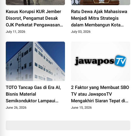
Kasus Korupsi KUR Jember
Ratu Dewa Ajak Mahasiswa
Disorot, Pengamat Desak
Menjadi Mitra Strategis
OJK Perketat Pengawasan
dalam Membangun Kota
Collection Agent
Palembang
July 11, 2026
July 03, 2026
TOTO Tancap Gas di Era AI,
2 Faktor yang Membuat SBO
Bisnis Material
TV atau JawaposTV
Semikonduktor Lampaui
Mengakhiri Siaran Tepat di
Penjualan Produk Sanitasi
Hari Jadi ke-19
June 26, 2026
June 15, 2026