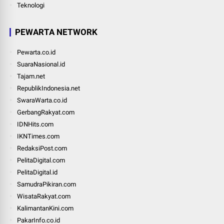
Teknologi
PEWARTA NETWORK
Pewarta.co.id
SuaraNasional.id
Tajam.net
RepublikIndonesia.net
SwaraWarta.co.id
GerbangRakyat.com
IDNHits.com
IKNTimes.com
RedaksiPost.com
PelitaDigital.com
PelitaDigital.id
SamudraPikiran.com
WisataRakyat.com
KalimantanKini.com
PakarInfo.co.id