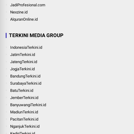
JadiProfesional.com
Nexzine.id
AlquranOnline.id
TERKINI MEDIA GROUP
IndonesiaTerkini.id
JatimTerkini.id
JatengTerkini.id
JogjaTerkini.id
BandungTerkini.id
SurabayaTerkini.id
BatuTerkini.id
JemberTerkini.id
BanyuwangiTerkini.id
MadiunTerkini.id
PacitanTerkini.id
NganjukTerkini.id
KediriTerkini.id