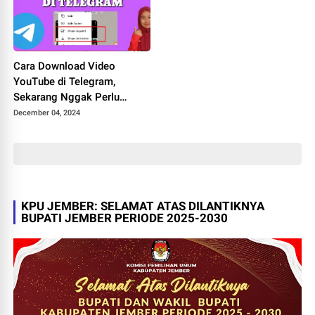
Cara Download Video
YouTube di Telegram,
Sekarang Nggak Perlu
Kunjungi Situs Lagi! Cukup
December 04, 2024
Tempel Link Langsung
Tersimpan di Galeri
KPU JEMBER: SELAMAT ATAS DILANTIKNYA
BUPATI JEMBER PERIODE 2025-2030