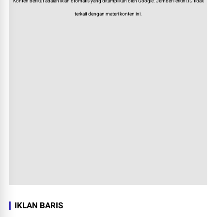
Konten berikut adalah iklan otomatis yang ditampilkan oleh Google. JemberTerkini.ID tidak
terkait dengan materi konten ini.
IKLAN BARIS