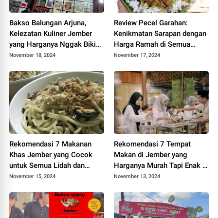
Bakso Balungan Arjuna,
Review Pecel Garahan:
Kelezatan Kuliner Jember
Kenikmatan Sarapan dengan
yang Harganya Nggak Bikin
Harga Ramah di Semua
Kantong Kering Meskipun
Kalangan, Rutenya Mudah
November 18, 2024
November 17, 2024
Akhir Bulan
dari Segala Arah
Rekomendasi 7 Makanan
Rekomendasi 7 Tempat
Khas Jember yang Cocok
Makan di Jember yang
untuk Semua Lidah dan
Harganya Murah Tapi Enak di
Harganya Ramah
Lidah Semua Orang
November 15, 2024
November 13, 2024