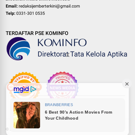
Email:
redaksijemberterkini@gmail.com
Telp:
0331-301 0535
TERDAFTAR PSE KOMINFO
©
2026
Pewarta Network
-
Indonesia digital media ecosystem
.