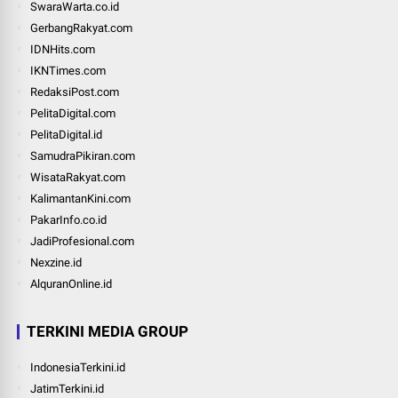
SwaraWarta.co.id
GerbangRakyat.com
IDNHits.com
IKNTimes.com
RedaksiPost.com
PelitaDigital.com
PelitaDigital.id
SamudraPikiran.com
WisataRakyat.com
KalimantanKini.com
PakarInfo.co.id
JadiProfesional.com
Nexzine.id
AlquranOnline.id
TERKINI MEDIA GROUP
IndonesiaTerkini.id
JatimTerkini.id