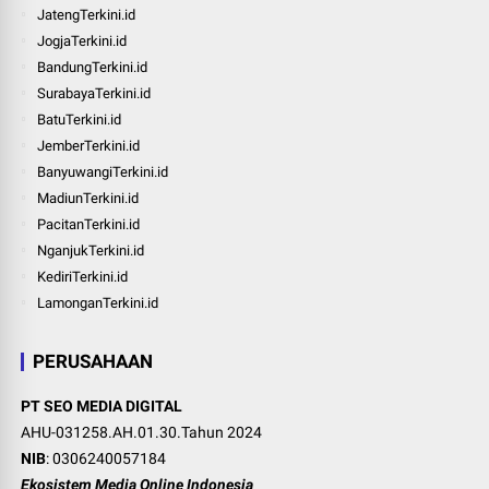
JatengTerkini.id
JogjaTerkini.id
BandungTerkini.id
SurabayaTerkini.id
BatuTerkini.id
JemberTerkini.id
BanyuwangiTerkini.id
MadiunTerkini.id
PacitanTerkini.id
NganjukTerkini.id
KediriTerkini.id
LamonganTerkini.id
PERUSAHAAN
PT SEO MEDIA DIGITAL
AHU-031258.AH.01.30.Tahun 2024
NIB
: 0306240057184
Ekosistem Media Online Indonesia