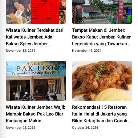
Wisata Kuliner Terdekat dari
Tempat Makan di Jember:
Kaliwates Jember, Ada
Bakso Kabut Jember, Kuliner
Bakso Spicy Jember
Legendaris yang Tawarkan
Tawarkan Rute dan Harga
Harga dan Rute Terjangkau
November 12, 2024
November 11, 2024
Ramah untuk Anak Sekolah
Semua Kalangan
Wisata Kuliner Jember, Wajib
Rekomendasi 15 Restoran
Mampir Bakso Pak Leo Biar
Italia Halal di Jakarta yang
Kunjungan Makin
Bikin Ketagihan dan Cocok
Menyenangkan
untuk Pilihan Nongkrong
November 03, 2024
October 24, 2024
Bareng Teman