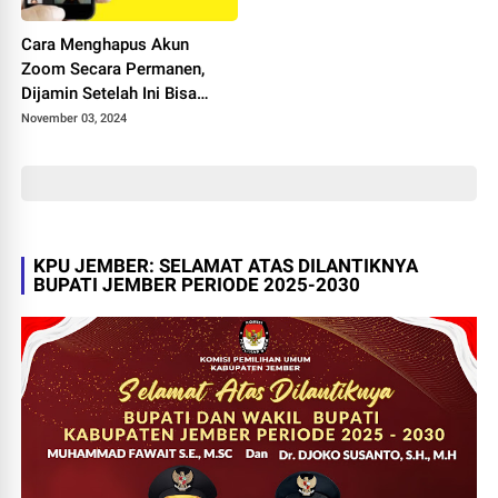
Cara Menghapus Akun
Zoom Secara Permanen,
Dijamin Setelah Ini Bisa
Pakai yang Baru dan Jauh
November 03, 2024
Lebih Seru dari pada Versi
Lalu
KPU JEMBER: SELAMAT ATAS DILANTIKNYA
BUPATI JEMBER PERIODE 2025-2030