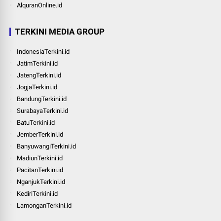
AlquranOnline.id
TERKINI MEDIA GROUP
IndonesiaTerkini.id
JatimTerkini.id
JatengTerkini.id
JogjaTerkini.id
BandungTerkini.id
SurabayaTerkini.id
BatuTerkini.id
JemberTerkini.id
BanyuwangiTerkini.id
MadiunTerkini.id
PacitanTerkini.id
NganjukTerkini.id
KediriTerkini.id
LamonganTerkini.id