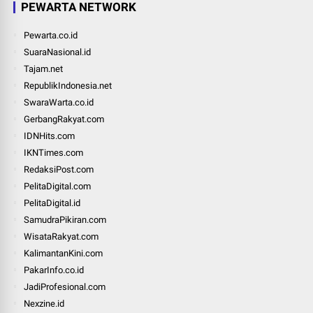
PEWARTA NETWORK
Pewarta.co.id
SuaraNasional.id
Tajam.net
RepublikIndonesia.net
SwaraWarta.co.id
GerbangRakyat.com
IDNHits.com
IKNTimes.com
RedaksiPost.com
PelitaDigital.com
PelitaDigital.id
SamudraPikiran.com
WisataRakyat.com
KalimantanKini.com
PakarInfo.co.id
JadiProfesional.com
Nexzine.id