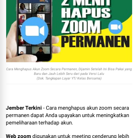
Cara Menghapus Akun Zoom Secara Permanen, Dijamin Setelah Ini Bisa Pakai yang
Baru dan Jauh Lebih Seru dari pada Versi Lalu
(Dok. Tangkapan Layar YT/ Kelas Bersama)
Jember Terkini
- Cara menghapus akun zoom secara
permanen dapat Anda upayakan untuk meningkatkan
pemeliharaan terhadap akun.
Web zoom
digunakan untuk meeting cenderung lebih