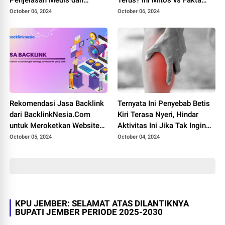
Penjelasan Medis dan
Terus? Ini Mitos vs Fakta
Mitosnya
Medis
October 06, 2024
October 06, 2024
Rekomendasi Jasa Backlink
Ternyata Ini Penyebab Betis
dari BacklinkNesia.Com
Kiri Terasa Nyeri, Hindar
untuk Meroketkan Website
Aktivitas Ini Jika Tak Ingin
Anda
Mengalaminya
October 05, 2024
October 04, 2024
KPU JEMBER: SELAMAT ATAS DILANTIKNYA
BUPATI JEMBER PERIODE 2025-2030