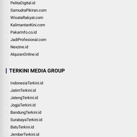
PelitaDigital.id
SamudraPikiran.com
WisataRakyat.com
KalimantanKini.com
PakarInfo.co.id
JadiProfesional.com
Nexzine.id
AlquranOnline.id
TERKINI MEDIA GROUP
IndonesiaTerkini.id
JatimTerkini.id
JatengTerkini.id
JogjaTerkini.id
BandungTerkini.id
SurabayaTerkini.id
BatuTerkini.id
JemberTerkini.id