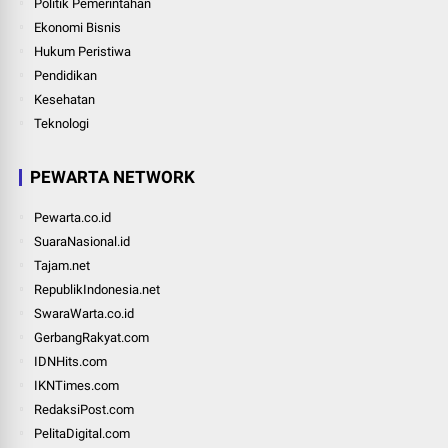
Politik Pemerintahan
Ekonomi Bisnis
Hukum Peristiwa
Pendidikan
Kesehatan
Teknologi
PEWARTA NETWORK
Pewarta.co.id
SuaraNasional.id
Tajam.net
RepublikIndonesia.net
SwaraWarta.co.id
GerbangRakyat.com
IDNHits.com
IKNTimes.com
RedaksiPost.com
PelitaDigital.com