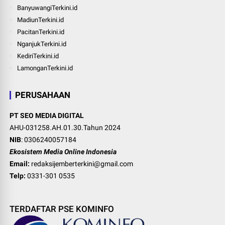
BanyuwangiTerkini.id
MadiunTerkini.id
PacitanTerkini.id
NganjukTerkini.id
KediriTerkini.id
LamonganTerkini.id
PERUSAHAAN
PT SEO MEDIA DIGITAL
AHU-031258.AH.01.30.Tahun 2024
NIB
: 0306240057184
Ekosistem Media Online Indonesia
Email:
redaksijemberterkini@gmail.com
Telp:
0331-301 0535
TERDAFTAR PSE KOMINFO