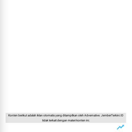
Konten berikut adalah iklan otomatis yang ditampilkan oleh Advernative. JemberTerkini.ID
tidak terkait dengan materi konten ini.