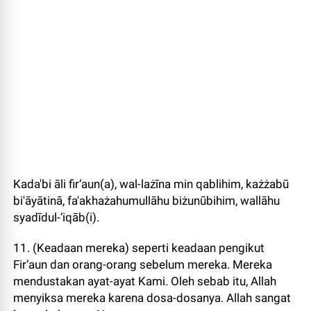
Kada'bi āli fir‘aun(a), wal-lażīna min qablihim, każżabū
bi'āyātinā, fa'akhażahumullāhu biżunūbihim, wallāhu
syadīdul-‘iqāb(i).
11. (Keadaan mereka) seperti keadaan pengikut
Fir‘aun dan orang-orang sebelum mereka. Mereka
mendustakan ayat-ayat Kami. Oleh sebab itu, Allah
menyiksa mereka karena dosa-dosanya. Allah sangat