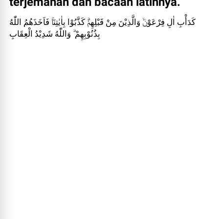
terjemahan dan bacaan latinnya.
كَدَأْبِ اٰلِ فِرْعَوْنَۙ وَالَّذِيْنَ مِنْ قَبْلِهِمْۗ كَذَّبُوْا بِاٰيٰتِنَاۚ فَاَخَذَهُمُ اللّٰهُ
بِذُنُوْبِهِمْ ۗ وَاللّٰهُ شَدِيْدُ الْعِقَابِ