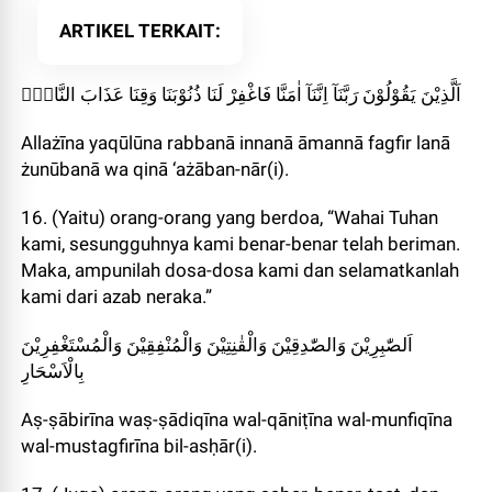
ARTIKEL TERKAIT
اَلَّذِيْنَ يَقُوْلُوْنَ رَبَّنَآ اِنَّنَآ اٰمَنَّا فَاغْفِرْ لَنَا ذُنُوْبَنَا وَقِنَا عَذَابَ النَّارِۚ
Allażīna yaqūlūna rabbanā innanā āmannā fagfir lanā
żunūbanā wa qinā ‘ażāban-nār(i).
16. (Yaitu) orang-orang yang berdoa, “Wahai Tuhan
kami, sesungguhnya kami benar-benar telah beriman.
Maka, ampunilah dosa-dosa kami dan selamatkanlah
kami dari azab neraka.”
اَلصّٰبِرِيْنَ وَالصّٰدِقِيْنَ وَالْقٰنِتِيْنَ وَالْمُنْفِقِيْنَ وَالْمُسْتَغْفِرِيْنَ
بِالْاَسْحَارِ
Aṣ-ṣābirīna waṣ-ṣādiqīna wal-qāniṭīna wal-munfiqīna
wal-mustagfirīna bil-asḥār(i).