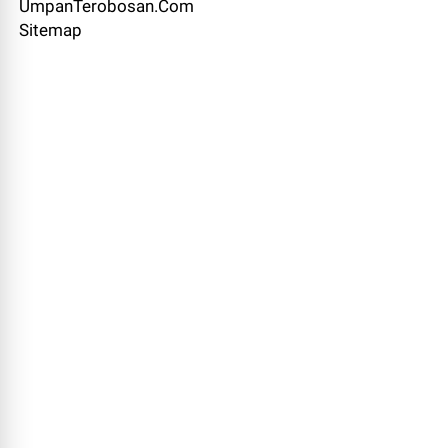
UmpanTerobosan.Com
Sitemap