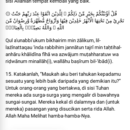
sisi Allahlah tempat kembali yang baik.
۞ قُلْ اَؤُنَبِّئُكُمْ بِخَيْرٍ مِّنْ ذٰلِكُمْ ۗ لِلَّذِيْنَ اتَّقَوْا عِنْدَ رَبِّهِمْ جَنّٰتٌ
تَجْرِيْ مِنْ تَحْتِهَا الْاَنْهٰرُ خٰلِدِيْنَ فِيْهَا وَاَزْوَاجٌ مُّطَهَّرَةٌ وَّرِضْوَانٌ مِّنَ
اللّٰهِ ۗ وَاللّٰهُ بَصِيْرٌۢ بِالْعِبَادِۚ
Qul a'unabbi'ukum bikhairim min żālikum, lil-
lażīnattaqau ‘inda rabbihim jannātun tajrī min taḥtihal-
anhāru khālidīna fīhā wa azwājum muṭahharatuw wa
riḍwānum minallāh(i), wallāhu baṣīrum bil-‘ibād(i).
15. Katakanlah, “Maukah aku beri tahukan kepadamu
sesuatu yang lebih baik daripada yang demikian itu?”
Untuk orang-orang yang bertakwa, di sisi Tuhan
mereka ada surga-surga yang mengalir di bawahnya
sungai-sungai. Mereka kekal di dalamnya dan (untuk
mereka) pasangan yang disucikan serta rida Allah.
Allah Maha Melihat hamba-hamba-Nya.