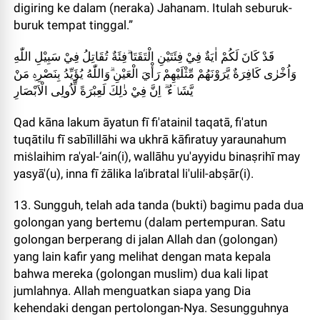
digiring ke dalam (neraka) Jahanam. Itulah seburuk-
buruk tempat tinggal.”
قَدْ كَانَ لَكُمْ اٰيَةٌ فِيْ فِئَتَيْنِ الْتَقَتَا ۗفِئَةٌ تُقَاتِلُ فِيْ سَبِيْلِ اللّٰهِ
وَاُخْرٰى كَافِرَةٌ يَّرَوْنَهُمْ مِّثْلَيْهِمْ رَأْيَ الْعَيْنِ ۗوَاللّٰهُ يُؤَيِّدُ بِنَصْرِهٖ مَنْ
يَّشَاۤءُ ۗ اِنَّ فِيْ ذٰلِكَ لَعِبْرَةً لِّاُولِى الْاَبْصَارِ
Qad kāna lakum āyatun fī fi'atainil taqatā, fi'atun
tuqātilu fī sabīlillāhi wa ukhrā kāfiratuy yaraunahum
miṡlaihim ra'yal-‘ain(i), wallāhu yu'ayyidu binaṣrihī may
yasyā'(u), inna fī żālika la‘ibratal li'ulil-abṣār(i).
13. Sungguh, telah ada tanda (bukti) bagimu pada dua
golongan yang bertemu (dalam pertempuran. Satu
golongan berperang di jalan Allah dan (golongan)
yang lain kafir yang melihat dengan mata kepala
bahwa mereka (golongan muslim) dua kali lipat
jumlahnya. Allah menguatkan siapa yang Dia
kehendaki dengan pertolongan-Nya. Sesungguhnya