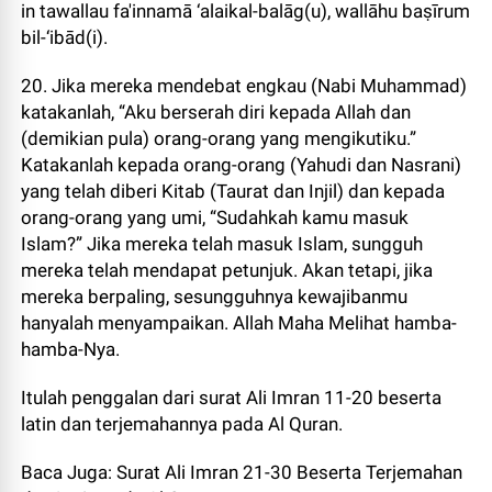
in tawallau fa'innamā ‘alaikal-balāg(u), wallāhu baṣīrum
bil-‘ibād(i).
20. Jika mereka mendebat engkau (Nabi Muhammad)
katakanlah, “Aku berserah diri kepada Allah dan
(demikian pula) orang-orang yang mengikutiku.”
Katakanlah kepada orang-orang (Yahudi dan Nasrani)
yang telah diberi Kitab (Taurat dan Injil) dan kepada
orang-orang yang umi, “Sudahkah kamu masuk
Islam?” Jika mereka telah masuk Islam, sungguh
mereka telah mendapat petunjuk. Akan tetapi, jika
mereka berpaling, sesungguhnya kewajibanmu
hanyalah menyampaikan. Allah Maha Melihat hamba-
hamba-Nya.
Itulah penggalan dari surat Ali Imran 11-20 beserta
latin dan terjemahannya pada Al Quran.
Baca Juga: Surat Ali Imran 21-30 Beserta Terjemahan