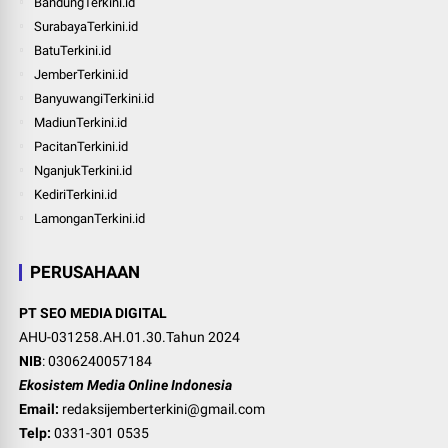
BandungTerkini.id
SurabayaTerkini.id
BatuTerkini.id
JemberTerkini.id
BanyuwangiTerkini.id
MadiunTerkini.id
PacitanTerkini.id
NganjukTerkini.id
KediriTerkini.id
LamonganTerkini.id
PERUSAHAAN
PT SEO MEDIA DIGITAL
AHU-031258.AH.01.30.Tahun 2024
NIB
: 0306240057184
Ekosistem Media Online Indonesia
Email:
redaksijemberterkini@gmail.com
Telp:
0331-301 0535