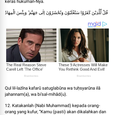
keras hukuman-Nya.
قُلْ لِّلَّذِيْنَ كَفَرُوْا سَتُغْلَبُوْنَ وَتُحْشَرُوْنَ اِلٰى جَهَنَّمَ ۗ وَبِئْسَ الْمِهَادُ
Qul lil-lażīna kafarū satuglabūna wa tuḥsyarūna ilā
jahannam(a), wa bi'sal-mihād(u).
12. Katakanlah (Nabi Muhammad) kepada orang-
orang yang kufur, “Kamu (pasti) akan dikalahkan dan