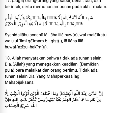
17. (Juga) orang-orang yang sabar, benar, taat, dan
berinfak, serta memohon ampunan pada akhir malam.
شَهِدَ اللّٰهُ اَنَّهٗ لَآ اِلٰهَ اِلَّا هُوَۙ وَالْمَلٰۤىِٕكَةُ وَاُولُوا الْعِلْمِ
قَاۤىِٕمًاۢ بِالْقِسْطِۗ لَآ اِلٰهَ اِلَّا هُوَ الْعَزِيْزُ الْحَكِيْمُ
Syahidallāhu annahū lā ilāha illā huw(a), wal-malā'ikatu
wa ulul-‘ilmi qā'imam bil-qisṭ(i), lā ilāha illā
huwal-‘azīzul-ḥakīm(u).
18. Allah menyatakan bahwa tidak ada tuhan selain
Dia, (Allah) yang menegakkan keadilan. (Demikian
pula) para malaikat dan orang berilmu. Tidak ada
tuhan selain Dia, Yang Mahaperkasa lagi
Mahabijaksana.
اِنَّ الدِّيْنَ عِنْدَ اللّٰهِ الْاِسْلَامُ ۗ وَمَا اخْتَلَفَ الَّذِيْنَ اُوْتُوا الْكِتٰبَ اِلَّا
مِنْۢ بَعْدِ مَا جَاۤءَهُمُ الْعِلْمُ بَغْيًاۢ بَيْنَهُمْ ۗوَمَنْ يَّكْفُرْ بِاٰيٰتِ اللّٰهِ فَاِنَّ
اللّٰهَ سَرِيْعُ الْحِسَابِ