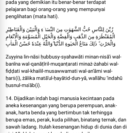
pada yang demikian itu benar-benar terdapat
pelajaran bagi orang-orang yang mempunyai
penglihatan (mata hati).
زُيِّنَ لِلنَّاسِ حُبُّ الشَّهَوٰتِ مِنَ النِّسَاۤءِ وَالْبَنِيْنَ وَالْقَنَاطِيْرِ
الْمُقَنْطَرَةِ مِنَ الذَّهَبِ وَالْفِضَّةِ وَالْخَيْلِ الْمُسَوَّمَةِ وَالْاَنْعَامِ
وَالْحَرْثِ ۗ ذٰلِكَ مَتَاعُ الْحَيٰوةِ الدُّنْيَا ۗوَاللّٰهُ عِنْدَهٗ حُسْنُ الْمَاٰبِ
Zuyyina lin-nāsi ḥubbusy-syahawāti minan-nisā'i wal-
banīna wal-qanāṭīril-muqanṭarati minaż-żahabi wal-
fiḍḍati wal-khailil-musawwamati wal-an‘āmi wal-
ḥarṡ(i), żālika matā‘ul-ḥayātid-dun-yā, wallāhu ‘indahū
ḥusnul-ma'āb(i).
14. Dijadikan indah bagi manusia kecintaan pada
aneka kesenangan yang berupa perempuan, anak-
anak, harta benda yang bertimbun tak terhingga
berupa emas, perak, kuda pilihan, binatang ternak, dan
sawah ladang. Itulah kesenangan hidup di dunia dan di