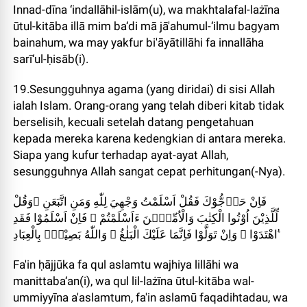
Innad-dīna ‘indallāhil-islām(u), wa makhtalafal-lażīna
ūtul-kitāba illā mim ba‘di mā jā'ahumul-‘ilmu bagyam
bainahum, wa may yakfur bi'āyātillāhi fa innallāha
sarī‘ul-ḥisāb(i).
19.Sesungguhnya agama (yang diridai) di sisi Allah
ialah Islam. Orang-orang yang telah diberi kitab tidak
berselisih, kecuali setelah datang pengetahuan
kepada mereka karena kedengkian di antara mereka.
Siapa yang kufur terhadap ayat-ayat Allah,
sesungguhnya Allah sangat cepat perhitungan(-Nya).
فَاِنْ حَاۤجُّوْكَ فَقُلْ اَسْلَمْتُ وَجْهِيَ لِلّٰهِ وَمَنِ اتَّبَعَنِ ۗوَقُلْ
لِّلَّذِيْنَ اُوْتُوا الْكِتٰبَ وَالْاُمِّيّٖنَ ءَاَسْلَمْتُمْ ۗ فَاِنْ اَسْلَمُوْا فَقَدِ
اهْتَدَوْا ۚ وَاِنْ تَوَلَّوْا فَاِنَّمَا عَلَيْكَ الْبَلٰغُ ۗ وَاللّٰهُ بَصِيْرٌۢ بِالْعِبَادِ ࣖ
Fa'in ḥājjūka fa qul aslamtu wajhiya lillāhi wa
manittaba‘an(i), wa qul lil-lażīna ūtul-kitāba wal-
ummiyyīna a'aslamtum, fa'in aslamū faqadihtadau, wa