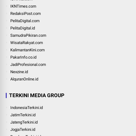
IKNTimes.com
RedaksiPost.com
PelitaDigital.com
PelitaDigital.id
SamudraPikiran.com
WisataRakyat.com
KalimantanKini.com
PakarInfo.co.id
JadiProfesional.com
Nexzine.id
AlquranOnline.id
TERKINI MEDIA GROUP
IndonesiaTerkini.id
JatimTerkini.id
JatengTerkini.id
JogjaTerkini.id