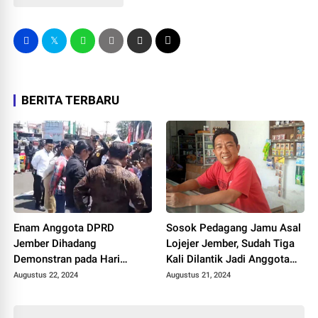
BERITA TERBARU
Enam Anggota DPRD
Sosok Pedagang Jamu Asal
Jember Dihadang
Lojejer Jember, Sudah Tiga
Demonstran pada Hari
Kali Dilantik Jadi Anggota
Pertama Masuk Kantor,
DPRD Jember
Augustus 22, 2024
Augustus 21, 2024
Kawal Putusan MK