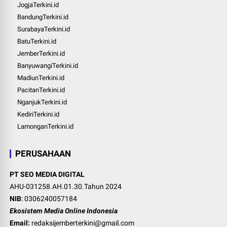
JogjaTerkini.id
BandungTerkini.id
SurabayaTerkini.id
BatuTerkini.id
JemberTerkini.id
BanyuwangiTerkini.id
MadiunTerkini.id
PacitanTerkini.id
NganjukTerkini.id
KediriTerkini.id
LamonganTerkini.id
PERUSAHAAN
PT SEO MEDIA DIGITAL
AHU-031258.AH.01.30.Tahun 2024
NIB
: 0306240057184
Ekosistem Media Online Indonesia
Email:
redaksijemberterkini@gmail.com