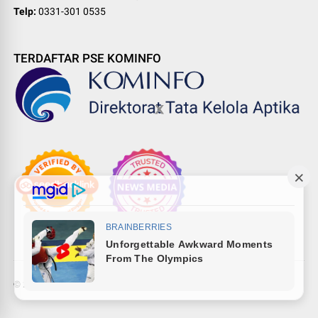
Telp:
0331-301 0535
TERDAFTAR PSE KOMINFO
©
2026
Pewarta Network
-
Indonesia digital media ecosystem
.