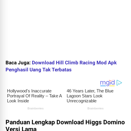
Baca Juga:
Download Hill Climb Racing Mod Apk
Penghasil Uang Tak Terbatas
Panduan Lengkap Download Higgs Domino
Versi Lama