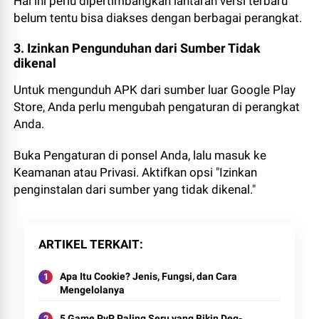
Hal ini perlu dipertimbangkan lantaran versi terbaru
belum tentu bisa diakses dengan berbagai perangkat.
3. Izinkan Pengunduhan dari Sumber Tidak
dikenal
Untuk mengunduh APK dari sumber luar Google Play
Store, Anda perlu mengubah pengaturan di perangkat
Anda.
Buka Pengaturan di ponsel Anda, lalu masuk ke
Keamanan atau Privasi. Aktifkan opsi "Izinkan
penginstalan dari sumber yang tidak dikenal."
ARTIKEL TERKAIT
Apa Itu Cookie? Jenis, Fungsi, dan Cara
Mengelolanya
5 Game PvP Paling Seru yang Bikin Deg-