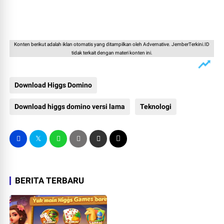
Konten berikut adalah iklan otomatis yang ditampilkan oleh Advernative. JemberTerkini.ID
tidak terkait dengan materi konten ini.
Download Higgs Domino
Download higgs domino versi lama
Teknologi
BERITA TERBARU