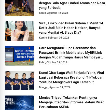
dengan Gula Agar Timbul Aroma dan Rasa
yang Berbeda
Senin, Agustus 12, 2024
Viral, Link Video Bulan Sutena 1 Menit 14
Detik Jadi Bikin Hebon Netizen, Banyak
yang Menilai AI, Siapa Dia?
Kamis, Februari 06, 2025
Cara Mengatasi Lupa Username dan
Password Brilink Mobile atau MyBRILink
dengan Mudah Tanpa Harus Membayar
Jasa
Rabu, Oktober 23, 2024
Kunci Gitar Lagu Wali Berjudul Yank, Viral
Lagi usai Beberapa Kreator di TikTok dan
Youtube Mengcover Lagu Tersebut
Minggu, Agustus 11, 2024
Monica Triyadi Tekankan Pentingnya
Menjaga Integritas Informasi dalam Riset
Perusahaan ASEAN