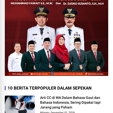
10 BERITA TERPOPULER DALAM SEPEKAN
Arti CC di WA Dalam Bahasa Gaul dan
Bahasa Indonesia, Sering Dipakai tapi
Jarang yang Paham
Minggu, Desember 01, 2024