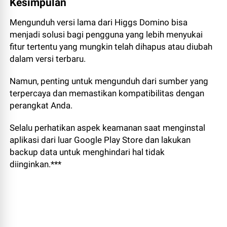
Kesimpulan
Mengunduh versi lama dari Higgs Domino bisa
menjadi solusi bagi pengguna yang lebih menyukai
fitur tertentu yang mungkin telah dihapus atau diubah
dalam versi terbaru.
Namun, penting untuk mengunduh dari sumber yang
terpercaya dan memastikan kompatibilitas dengan
perangkat Anda.
Selalu perhatikan aspek keamanan saat menginstal
aplikasi dari luar Google Play Store dan lakukan
backup data untuk menghindari hal tidak
diinginkan.***