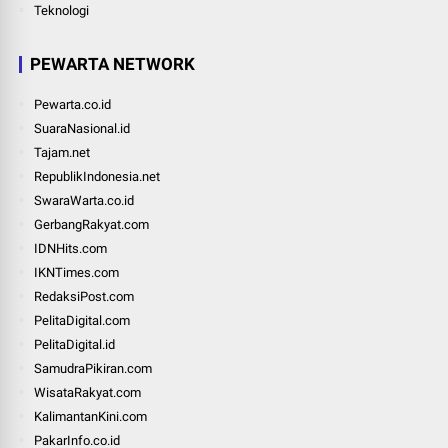
Teknologi
PEWARTA NETWORK
Pewarta.co.id
SuaraNasional.id
Tajam.net
RepublikIndonesia.net
SwaraWarta.co.id
GerbangRakyat.com
IDNHits.com
IKNTimes.com
RedaksiPost.com
PelitaDigital.com
PelitaDigital.id
SamudraPikiran.com
WisataRakyat.com
KalimantanKini.com
PakarInfo.co.id