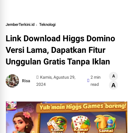
JemberTerkini.id
Teknologi
Link Download Higgs Domino
Versi Lama, Dapatkan Fitur
Unggulan Gratis Tanpa Iklan
A
Kamis, Agustus 29,
2 min
Risa
2024
read
A