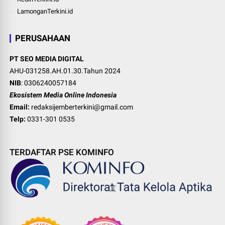
LamonganTerkini.id
PERUSAHAAN
PT SEO MEDIA DIGITAL
AHU-031258.AH.01.30.Tahun 2024
NIB
: 0306240057184
Ekosistem Media Online Indonesia
Email:
redaksijemberterkini@gmail.com
Telp:
0331-301 0535
TERDAFTAR PSE KOMINFO