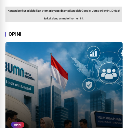
Konten berikut adalah iklan otomatis yang ditampilkan oleh Google. JemberTerkini.ID tidak
terkait dengan materi konten ini.
OPINI
OPINI