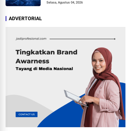
Selasa, Agustus 04, 2026
ADVERTORIAL