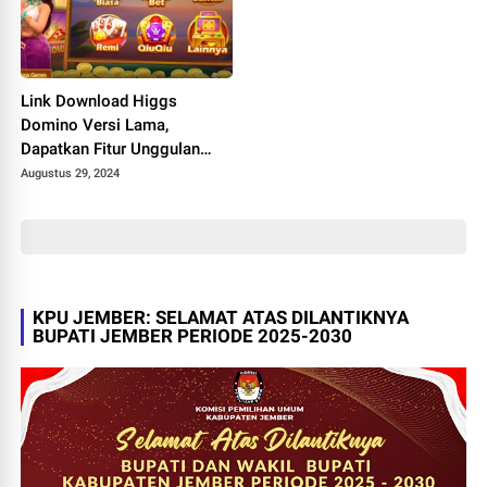
Link Download Higgs
Domino Versi Lama,
Dapatkan Fitur Unggulan
Gratis Tanpa Iklan
Augustus 29, 2024
KPU JEMBER: SELAMAT ATAS DILANTIKNYA
BUPATI JEMBER PERIODE 2025-2030