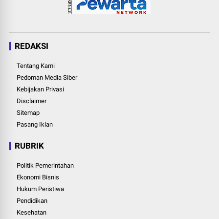
REDAKSI
Tentang Kami
Pedoman Media Siber
Kebijakan Privasi
Disclaimer
Sitemap
Pasang Iklan
RUBRIK
Politik Pemerintahan
Ekonomi Bisnis
Hukum Peristiwa
Pendidikan
Kesehatan