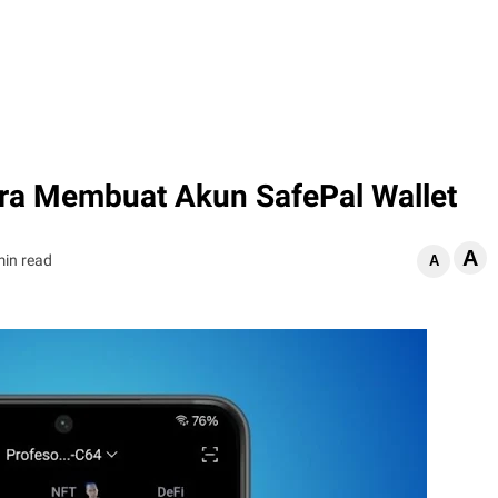
ara Membuat Akun SafePal Wallet
A
min read
A