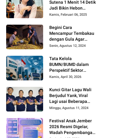
Sutena 1 Menit 14 Detik
Jadi Bikin Hebon
Netizen, Banyak yang
Kamis, Februari 06, 2025
Menilai AI, Siapa Dia?
Begini Cara
Mencampur Tembakau
dengan Gula Agar
Timbul Aroma dan
Senin, Agustus 12, 2024
Rasa yang Berbeda
Tata Kelola
BUMN/BUMD dalam
Perspektif Sektor
Publik
Kamis, April 30, 2026
Kunci Gitar Lagu Wali
Berjudul Yank, Viral
Lagi usai Beberapa
Kreator di TikTok dan
Minggu, Agustus 11, 2024
Youtube Mengcover
Lagu Tersebut
Festival Anak Jember
2026 Resmi Digelar,
Wadah Pengembangan