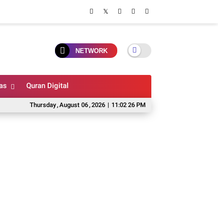
NETWORK
as
Quran Digital
Thursday
,
August
06
,
2026
|
11:02 27 PM