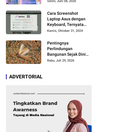
Bakat dan Kreativitas
Senin, Juni 08, 2026
Anak
Cara Screenshot
Laptop Asus dengan
Keyboard, Ternyata
Cukup Simpel Asal
Kamis, Oktober 31, 2024
Anda Paham Fungsi
Tombol Ini
Pentingnya
Perlindungan
Bangunan Sejak Dini
agar Bebas Kerusakan
Rabu, Juli 29, 2026
ADVERTORIAL