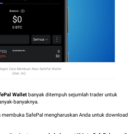
 Begini Cara Membuat Akun SafePal Wallet
(Dok. Ist)
ePal Wallet
banyak ditempuh sejumlah trader untuk
anyak-banyaknya.
a membuka SafePal mengharuskan Anda untuk download